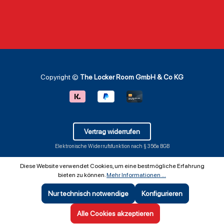
Copyright ©
The Locker Room GmbH & Co KG
Vertrag widerrufen
Elektronische Widerrufsfunktion nach § 356a BGB
Diese Website verwendet Cookies, um eine bestmögliche Erfahrung
bieten zu können.
Mehr Informationen ...
Nur technisch notwendige
Konfigurieren
SEHR GUT
(5 / 5)
aus
642
Bewertungen bei: ebay.de, shopvote.de ⓘ
Alle Cookies akzeptieren
Informationen zur Echtheit der Bewertungen