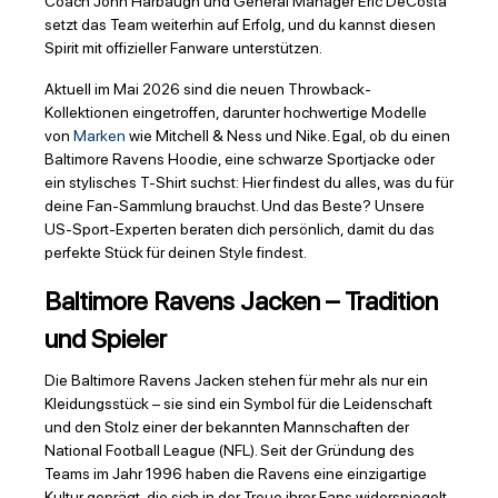
Coach John Harbaugh und General Manager Eric DeCosta
setzt das Team weiterhin auf Erfolg, und du kannst diesen
Spirit mit offizieller Fanware unterstützen.
Aktuell im Mai 2026 sind die neuen Throwback-
Kollektionen eingetroffen, darunter hochwertige Modelle
von
Marken
wie Mitchell & Ness und Nike. Egal, ob du einen
Baltimore Ravens Hoodie, eine schwarze Sportjacke oder
ein stylisches T-Shirt suchst: Hier findest du alles, was du für
deine Fan-Sammlung brauchst. Und das Beste? Unsere
US-Sport-Experten beraten dich persönlich, damit du das
perfekte Stück für deinen Style findest.
Baltimore Ravens Jacken – Tradition
und Spieler
Die Baltimore Ravens Jacken stehen für mehr als nur ein
Kleidungsstück – sie sind ein Symbol für die Leidenschaft
und den Stolz einer der bekannten Mannschaften der
National Football League (NFL). Seit der Gründung des
Teams im Jahr 1996 haben die Ravens eine einzigartige
Kultur geprägt, die sich in der Treue ihrer Fans widerspiegelt.