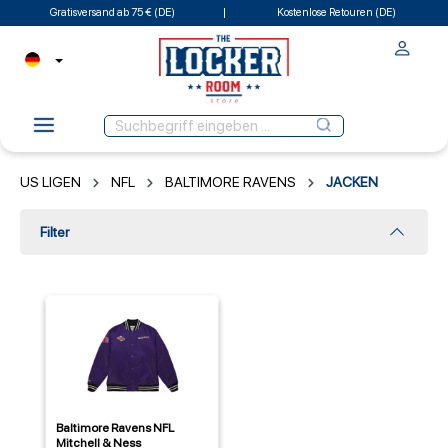
Gratisversand ab 75 € (DE)
Kostenlose Retouren (DE)
US LIGEN
NFL
BALTIMORE RAVENS
JACKEN
Filter
Baltimore Ravens NFL
Mitchell & Ness