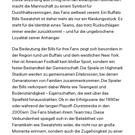
macht die Mannschaft zu einem Symbol für
Durchhaltevermögen, das Fans weltweit vereint. Ein Buffalo
Bills Sweatshirt ist daher mehr als nur ein Kleidungsstück: Es
steht für die Identität eines Teams, das trotz Rückschlägen
immer wieder zurückkommt – und für die ungebrochene
Loyalität seiner Anhänger.
Die Bedeutung der Bills für ihre Fans zeigt sich besonders in
der Region rund um Buffalo und dem westlichen New York.
Hier ist American Football kein bloßer Sport, sondern ein
fester Bestandteil der Gemeinschaft. Die Spiele im Highmark
Stadium werden zu gemeinsamen Erlebnissen, bei denen
Generationen von Familien zusammenkommen. Die Spieler
der Bills verkörpern dabei Werte wie Teamgeist und
Bodenständigkeit – Eigenschaften, die weit über das
Spielfeld hinausstrahlen. Ob in der Erfolgsserie der 1990er
oder während der langen Playoff-Durststrecke in den
2000ern: Die Fans blieben ihrem Team treu. Diese
Verbundenheit spiegelt sich in der Beliebtheit von
Fanartikeln wie Sweatshirts wider, die nicht nur an große
Momente erinnern, sondern auch die Zugehörigkeit zu einer