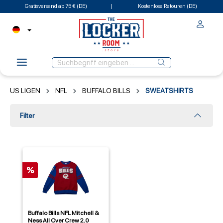
Gratisversand ab 75 € (DE)
Kostenlose Retouren (DE)
US LIGEN
NFL
BUFFALO BILLS
SWEATSHIRTS
Filter
%
Buffalo Bills NFL Mitchell &
Ness All Over Crew 2.0