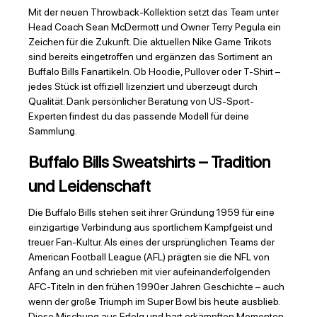
Mit der neuen Throwback-Kollektion setzt das Team unter
Head Coach Sean McDermott und Owner Terry Pegula ein
Zeichen für die Zukunft. Die aktuellen Nike Game Trikots
sind bereits eingetroffen und ergänzen das Sortiment an
Buffalo Bills Fanartikeln. Ob Hoodie, Pullover oder T-Shirt –
jedes Stück ist offiziell lizenziert und überzeugt durch
Qualität. Dank persönlicher Beratung von US-Sport-
Experten findest du das passende Modell für deine
Sammlung.
Buffalo Bills Sweatshirts – Tradition
und Leidenschaft
Die Buffalo Bills stehen seit ihrer Gründung 1959 für eine
einzigartige Verbindung aus sportlichem Kampfgeist und
treuer Fan-Kultur. Als eines der ursprünglichen Teams der
American Football League (AFL) prägten sie die NFL von
Anfang an und schrieben mit vier aufeinanderfolgenden
AFC-Titeln in den frühen 1990er Jahren Geschichte – auch
wenn der große Triumph im Super Bowl bis heute ausblieb.
Diese Mischung aus Erfolg und hart erkämpften Momenten