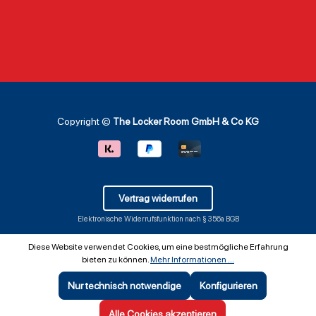
Copyright ©
The Locker Room GmbH & Co KG
Vertrag widerrufen
Elektronische Widerrufsfunktion nach § 356a BGB
Diese Website verwendet Cookies, um eine bestmögliche Erfahrung
bieten zu können.
Mehr Informationen ...
Nur technisch notwendige
Konfigurieren
SEHR GUT
(5 / 5)
aus
642
Bewertungen bei: ebay.de, shopvote.de ⓘ
Alle Cookies akzeptieren