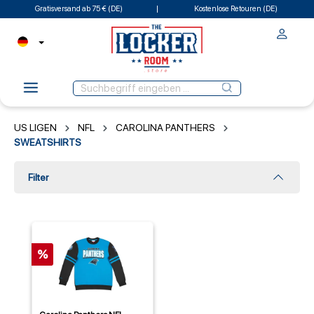
Gratisversand ab 75 € (DE)
Kostenlose Retouren (DE)
US LIGEN
NFL
CAROLINA PANTHERS
SWEATSHIRTS
Filter
%