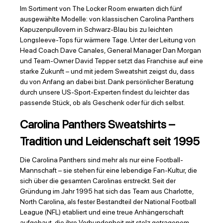
Im Sortiment von The Locker Room erwarten dich fünf
ausgewählte Modelle: von klassischen Carolina Panthers
Kapuzenpullovern in Schwarz-Blau bis zu leichten
Longsleeve-Tops für wärmere Tage. Unter der Leitung von
Head Coach Dave Canales, General Manager Dan Morgan
und Team-Owner David Tepper setzt das Franchise auf eine
starke Zukunft – und mit jedem Sweatshirt zeigst du, dass
du von Anfang an dabei bist. Dank persönlicher Beratung
durch unsere US-Sport-Experten findest du leichter das
passende Stück, ob als Geschenk oder für dich selbst.
Carolina Panthers Sweatshirts –
Tradition und Leidenschaft seit 1995
Die Carolina Panthers sind mehr als nur eine Football-
Mannschaft – sie stehen für eine lebendige Fan-Kultur, die
sich über die gesamten Carolinas erstreckt. Seit der
Gründung im Jahr 1995 hat sich das Team aus Charlotte,
North Carolina, als fester Bestandteil der National Football
League (NFL) etabliert und eine treue Anhängerschaft
aufgebaut, die ihre Verbundenheit mit stolz getragenem