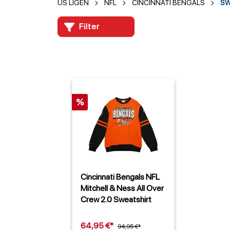
US LIGEN
NFL
CINCINNATI BENGALS
SW
Filter
%
Cincinnati Bengals NFL
Mitchell & Ness All Over
Crew 2.0 Sweatshirt
64,95 €*
94,95 €*