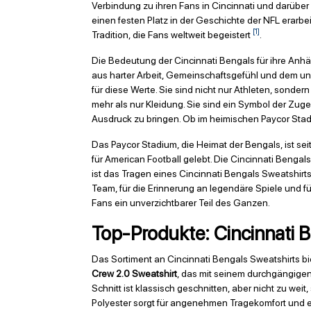
Verbindung zu ihren Fans in Cincinnati und darüber 
einen festen Platz in der Geschichte der NFL erarb
[1]
Tradition, die Fans weltweit begeistert
.
Die Bedeutung der Cincinnati Bengals für ihre Anhän
aus harter Arbeit, Gemeinschaftsgefühl und dem unv
für diese Werte. Sie sind nicht nur Athleten, sonder
mehr als nur Kleidung. Sie sind ein Symbol der Zug
Ausdruck zu bringen. Ob im heimischen Paycor Stadiu
Das Paycor Stadium, die Heimat der Bengals, ist se
für American Football gelebt. Die Cincinnati Bengals 
ist das Tragen eines Cincinnati Bengals Sweatshirts
Team, für die Erinnerung an legendäre Spiele und für
Fans ein unverzichtbarer Teil des Ganzen.
Top-Produkte: Cincinnati B
Das Sortiment an Cincinnati Bengals Sweatshirts b
Crew 2.0 Sweatshirt
, das mit seinem durchgängigen
Schnitt ist klassisch geschnitten, aber nicht zu w
Polyester sorgt für angenehmen Tragekomfort und e