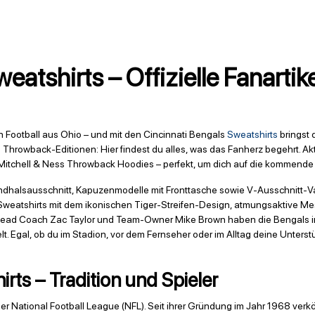
atshirts – Offizielle Fanartike
n Football aus Ohio – und mit den Cincinnati Bengals
Sweatshirts
bringst 
e Throwback-Editionen: Hier findest du alles, was das Fanherz begehrt. Ak
 Mitchell & Ness Throwback Hoodies – perfekt, um dich auf die kommende
ndhalsausschnitt, Kapuzenmodelle mit Fronttasche sowie V-Ausschnitt-Vari
Sweatshirts mit dem ikonischen Tiger-Streifen-Design, atmungsaktive M
n Head Coach Zac Taylor und Team-Owner Mike Brown haben die Bengals in
elt. Egal, ob du im Stadion, vor dem Fernseher oder im Alltag deine Unters
rts – Tradition und Spieler
er National Football League (NFL). Seit ihrer Gründung im Jahr 1968 verkö