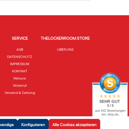
SERVICE
THELOCKERROOM.STORE
AGB
ÜBER UNS
DATENSCHUTZ
IMPRESSUM
KONTAKT
Retoure
Widerruf
Versand & Zahlung
SEHR GUT
5 / 5
aus 642 Bewertungen
bei: ebay.de,
shopvote.de
twendige
Konfigurieren
Alle Cookies akzeptieren