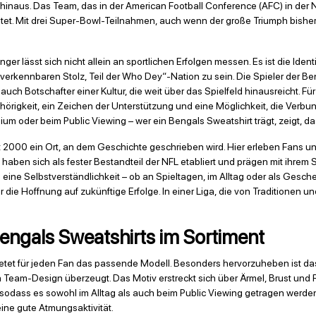
hinaus. Das Team, das in der American Football Conference (AFC) in der No
eitet. Mit drei Super-Bowl-Teilnahmen, auch wenn der große Triumph bisher
ger lässt sich nicht allein an sportlichen Erfolgen messen. Es ist die Ide
erkennbaren Stolz, Teil der Who Dey“-Nation zu sein. Die Spieler der Be
n auch Botschafter einer Kultur, die weit über das Spielfeld hinausreicht. 
ehörigkeit, ein Zeichen der Unterstützung und eine Möglichkeit, die Verb
m oder beim Public Viewing – wer ein Bengals Sweatshirt trägt, zeigt, das
it 2000 ein Ort, an dem Geschichte geschrieben wird. Hier erleben Fans u
haben sich als fester Bestandteil der NFL etabliert und prägen mit ihrem Spi
 eine Selbstverständlichkeit – ob an Spieltagen, im Alltag oder als Gesche
 die Hoffnung auf zukünftige Erfolge. In einer Liga, die von Traditionen u
engals Sweatshirts im Sortiment
ietet für jeden Fan das passende Modell. Besonders hervorzuheben ist d
 Team-Design überzeugt. Das Motiv erstreckt sich über Ärmel, Brust und 
eit, sodass es sowohl im Alltag als auch beim Public Viewing getragen we
ine gute Atmungsaktivität.