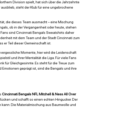
rthern Division spielt, hat sich über die Jahrzehnte
 ausblieb, steht der Klub für eine ungebrochene
ntität, die dieses Team ausmacht – eine Mischung
ngals, ob in der Vergangenheit oder heute, stehen
Für Fans sind Cincinnati Bengals Sweatshirts daher
undenheit mit dem Team und der Stadt Cincinnati zum
s er Teil dieser Gemeinschaft ist.
nvergessliche Momente, hier wird die Leidenschaft
elstil und ihrer Mentalität die Liga. Für viele Fans
nk für Gleichgesinnte. Es steht für die Treue zum
nd Emotionen geprägt ist, sind die Bengals und ihre
as
Cincinnati Bengals NFL Mitchell & Ness All Over
Rücken und schafft so einen echten Hingucker. Der
rden kann. Die Materialmischung aus Baumwolle und