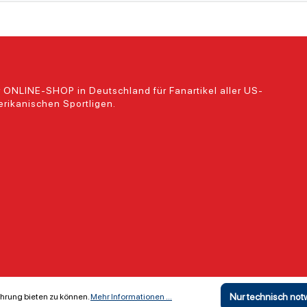
 ONLINE-SHOP in Deutschland für Fanartikel aller US-
rikanischen Sportligen.
Nur technisch no
hrung bieten zu können.
Mehr Informationen ...