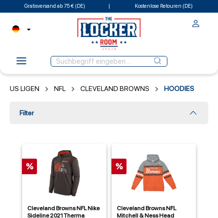
Gratisversand ab 75 € (DE)
Kostenlose Retouren (DE)
US LIGEN
NFL
CLEVELAND BROWNS
HOODIES
Filter
%
%
Cleveland Browns NFL Nike
Cleveland Browns NFL
Sideline 2021 Therma
Mitchell & Ness Head