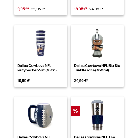
9,95 €*
22,95 €*
18,95 €*
24,95 €*
Dallas Cowboys NFL
Dallas Cowboys NFL Big Sip
Partybecher-Set (4 Stk.)
Trinkflasche (450 ml)
16,95 €*
24,95 €*
%
Dallas Cowboys NFL
Dallas Cowboys NFL The