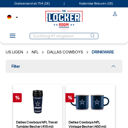
Gratisversand ab 75 € (DE)
Kostenlose Retouren (DE)
US LIGEN
NFL
DALLAS COWBOYS
DRINKWARE
Filter
%
%
Dallas Cowboys NFL Travel
Dallas Cowboys NFL
Tumbler Becher (415 ml)
Vintage Becher (400 ml)