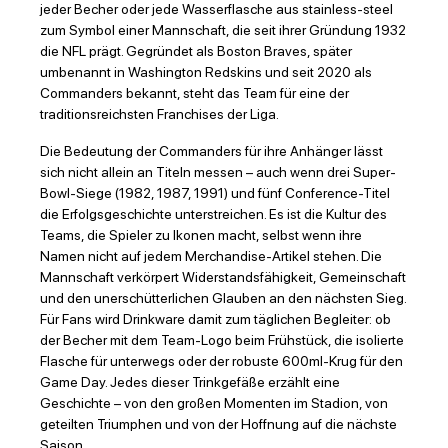
jeder Becher oder jede Wasserflasche aus stainless-steel
zum Symbol einer Mannschaft, die seit ihrer Gründung 1932
die NFL prägt. Gegründet als Boston Braves, später
umbenannt in Washington Redskins und seit 2020 als
Commanders bekannt, steht das Team für eine der
traditionsreichsten Franchises der Liga.
Die Bedeutung der Commanders für ihre Anhänger lässt
sich nicht allein an Titeln messen – auch wenn drei Super-
Bowl-Siege (1982, 1987, 1991) und fünf Conference-Titel
die Erfolgsgeschichte unterstreichen. Es ist die Kultur des
Teams, die Spieler zu Ikonen macht, selbst wenn ihre
Namen nicht auf jedem Merchandise-Artikel stehen. Die
Mannschaft verkörpert Widerstandsfähigkeit, Gemeinschaft
und den unerschütterlichen Glauben an den nächsten Sieg.
Für Fans wird Drinkware damit zum täglichen Begleiter: ob
der Becher mit dem Team-Logo beim Frühstück, die isolierte
Flasche für unterwegs oder der robuste 600ml-Krug für den
Game Day. Jedes dieser Trinkgefäße erzählt eine
Geschichte – von den großen Momenten im Stadion, von
geteilten Triumphen und von der Hoffnung auf die nächste
Saison.