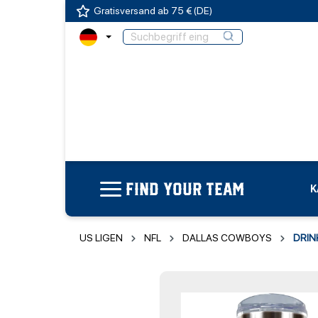
Gratisversand ab 75 € (DE)
FIND YOUR TEAM
K
US LIGEN
NFL
DALLAS COWBOYS
DRIN