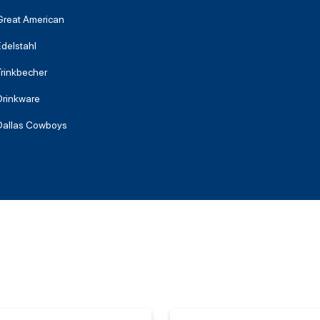
Great American
Edelstahl
Trinkbecher
Drinkware
Dallas Cowboys