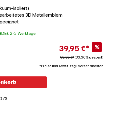
akuum-isoliert)
gearbeitetes 3D Metallemblem
 geeignet
t (DE): 2-3 Werktage
39,95 €*
%
59,95 €*
(33.36% gespart)
*Preise inkl. MwSt. zzgl. Versandkosten
enkorb
073