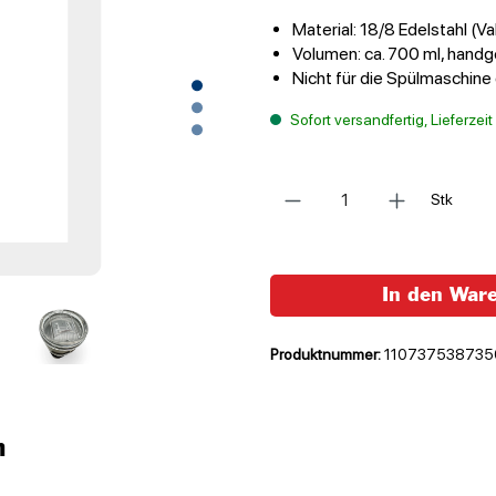
Material: 18/8 Edelstahl (V
Volumen: ca. 700 ml, hand
Nicht für die Spülmaschine
Sofort versandfertig, Lieferzei
Anzahl
Stk
In den War
Produktnummer:
110737538735
n