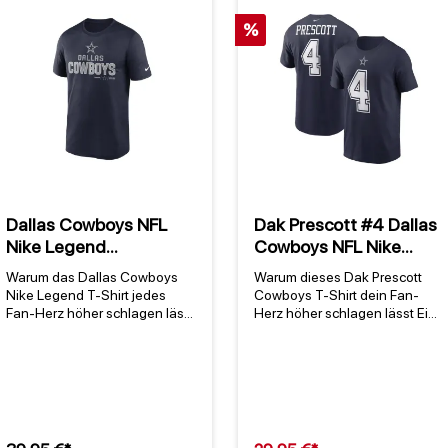
%
Dallas Cowboys NFL
Dak Prescott #4 Dallas
Nike Legend
Cowboys NFL Nike
Community
Player T-Shirt Navy
Warum das Dallas Cowboys
Warum dieses Dak Prescott
Performance T-Shirt
Nike Legend T-Shirt jedes
Cowboys T-Shirt dein Fan-
Blau
Fan-Herz höher schlagen lässt
Herz höher schlagen lässt Ein
Das Dallas Cowboys Nike
dak prescott cowboys t-shirt ist
Legend Community
mehr als nur ein
Performance T-Shirt in Blau ist
Kleidungsstück – es ist die
mehr als nur ein
offizielle Verbindung zu einem
Kleidungsstück – es ist ein
der prägendsten Quarterbacks
Statement für alle, die seit
der Dallas Cowboys. Seit 2016
1960 [1] zu den treuesten
steht der Spieler mit der