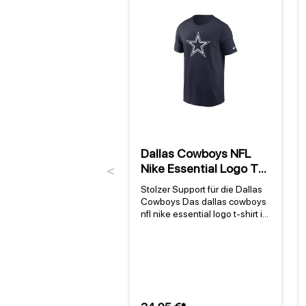
Dallas Cowboys NFL
Nike Essential Logo T-
Previous
Shirt Navy
Stolzer Support für die Dallas
Cowboys Das dallas cowboys
nfl nike essential logo t-shirt in
navy verbindet ikonisches
Design mit echter Fankultur. Als
offizielles NFL-Team-Logo-
Tee der Dallas Cowboys zeigt
es deine Verbundenheit mit
einem der traditionsreichsten
Teams der Liga. Gegründet