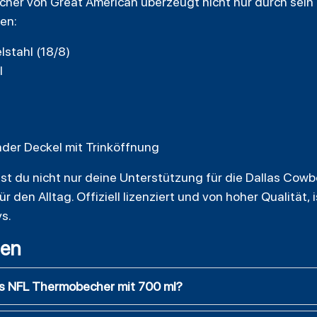
er von Great American überzeugt nicht nur durch sein
en:
lstahl (18/8)
l
nder Deckel mit Trinköffnung
t du nicht nur deine Unterstützung für die Dallas Cowbo
 den Alltag. Offiziell lizenziert und von hoher Qualität, 
s.
gen
ys NFL Thermobecher mit 700 ml?