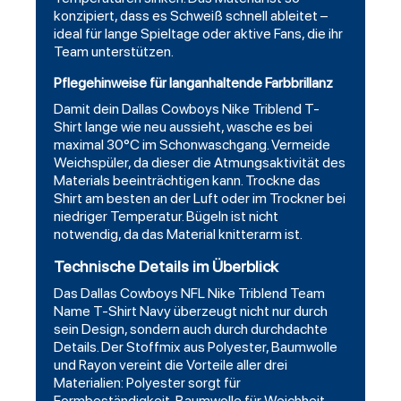
konzipiert, dass es Schweiß schnell ableitet –
ideal für lange Spieltage oder aktive Fans, die ihr
Team unterstützen.
Pflegehinweise für langanhaltende Farbbrillanz
Damit dein Dallas Cowboys Nike Triblend T-
Shirt lange wie neu aussieht, wasche es bei
maximal 30°C im Schonwaschgang. Vermeide
Weichspüler, da dieser die Atmungsaktivität des
Materials beeinträchtigen kann. Trockne das
Shirt am besten an der Luft oder im Trockner bei
niedriger Temperatur. Bügeln ist nicht
notwendig, da das Material knitterarm ist.
Technische Details im Überblick
Das
Dallas Cowboys NFL Nike Triblend Team
Name
T-Shirt Navy überzeugt nicht nur durch
sein Design, sondern auch durch durchdachte
Details. Der Stoffmix aus Polyester, Baumwolle
und Rayon vereint die Vorteile aller drei
Materialien: Polyester sorgt für
Formbeständigkeit, Baumwolle für Weichheit