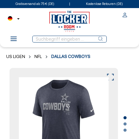
Gratisversand ab 75 € (DE)
Kostenlose Retouren (DE)
US LIGEN
NFL
DALLAS COWBOYS