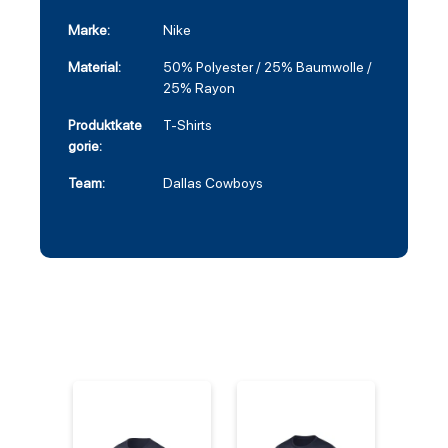
Marke:
Nike
Material:
50% Polyester / 25% Baumwolle /
25% Rayon
Produktkate
T-Shirts
gorie:
Team:
Dallas Cowboys
%