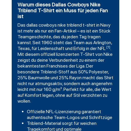
Warum dieses Dallas Cowboys Nike
Triblend T-Shirt ein Muss für jeden Fan
ist
Das
dallas cowboys
nike triblend t-shirt in Navy
ist mehr als nur ein Fan-Artikel – es ist ein Stück
Teamgeschichte, das du jeden Tag tragen
kannst. Seit 1960 steht das Team aus Arlington,
[1]
Texas, für Leidenschaft und Erfolg in der NFL
.
Mit diesem offiziell lizenzierten T-Shirt von Nike
zeigst du deine Verbundenheit zu einem der
bekanntesten Franchises der Liga. Der
besondere Triblend-Stoff aus 50% Polyester,
25% Baumwolle und 25% Rayon macht das Shirt
nicht nur atmungsaktiv, sondern auch angenehm
leicht mit nur 160 g/m². Perfekt für alle, die Wert
auf Komfort legen, ohne auf Stil verzichten zu
wollen.
Offizielle NFL-Lizenzierung garantiert
authentische Team-Logos und Schriftzüge
Triblend-Material sorgt für weichen
Tragekomfort und optimale