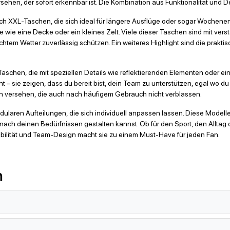
hen, der sofort erkennbar ist. Die Kombination aus Funktionalität und D
ch XXL-Taschen, die sich ideal für längere Ausflüge oder sogar Wochenend
e wie eine Decke oder ein kleines Zelt. Viele dieser Taschen sind mit v
chtem Wetter zuverlässig schützen. Ein weiteres Highlight sind die prakti
schen, die mit speziellen Details wie reflektierenden Elementen oder ei
 – sie zeigen, dass du bereit bist, dein Team zu unterstützen, egal wo du b
 versehen, die auch nach häufigem Gebrauch nicht verblassen.
odularen Aufteilungen, die sich individuell anpassen lassen. Diese Mode
ach deinen Bedürfnissen gestalten kannst. Ob für den Sport, den Alltag 
xibilität und Team-Design macht sie zu einem Must-Have für jeden Fan.
n