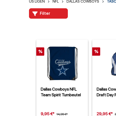
US LIGEN
NFL
DALLAS COWBOYS
TAS
Filter
%
%
Dallas Cowboys NFL
Dallas Co
Team Spirit Turnbeutel
Draft Day 
9,95 €*
29,95 €*
14,95 €*