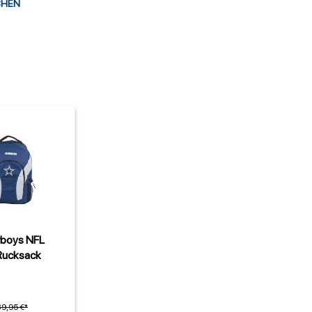
CHEN
wboys NFL
Rucksack
39,95 €*