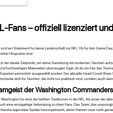
Fans – offiziell lizenziert und
 sind ein Statement für deine Leidenschaft zur NFL. Ob für den Game Day, 
echter Hingucker sind.
etzt der ideale Zeitpunkt, um deine Sammlung mit modernen Taschen aufz
und hochwertigen Materialien überzeugen. Egal, ob du ein Fan des Teams 
xperten persönlich ausgewählt wurden. Der aktuelle Head Coach Brian Sch
 Entscheide dich für Taschen, die nicht nur praktisch sind, sondern auch 
Teamgeist der Washington Commanders
ashington für eine der tiefsten Traditionen in der NFL. Als eines der älte
auch eine einzigartige Verbindung zu ihren Fans. Das Team, das ursprüng
lreiche legendäre Spieler hervorgebracht, deren Namen zwar nicht genan