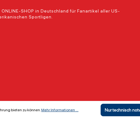
 ONLINE-SHOP in Deutschland für Fanartikel aller US-
rikanischen Sportligen.
Nur technisch no
hrung bieten zu können.
Mehr Informationen ...
Copyright ©
The Locker Room GmbH & Co KG