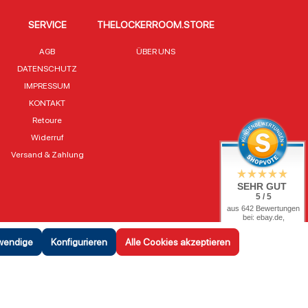
SERVICE
THELOCKERROOM.STORE
AGB
ÜBER UNS
DATENSCHUTZ
IMPRESSUM
KONTAKT
Retoure
Widerruf
Versand & Zahlung
SEHR GUT
5 / 5
aus 642 Bewertungen
bei: ebay.de,
shopvote.de
twendige
Konfigurieren
Alle Cookies akzeptieren