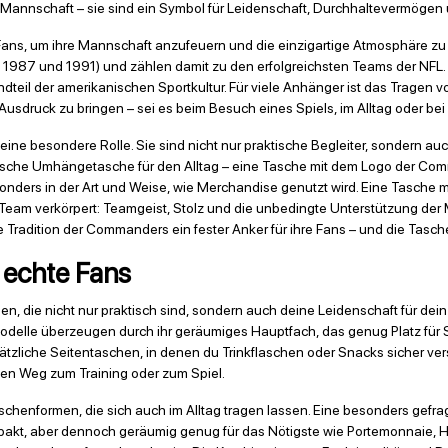
 Mannschaft – sie sind ein Symbol für Leidenschaft, Durchhaltevermögen u
ns, um ihre Mannschaft anzufeuern und die einzigartige Atmosphäre zu
1987 und 1991) und zählen damit zu den erfolgreichsten Teams der NFL. 
eil der amerikanischen Sportkultur. Für viele Anhänger ist das Tragen 
usdruck zu bringen – sei es beim Besuch eines Spiels, im Alltag oder b
ne besondere Rolle. Sie sind nicht nur praktische Begleiter, sondern auc
tylische Umhängetasche für den Alltag – eine Tasche mit dem Logo der Com
nders in der Art und Weise, wie Merchandise genutzt wird. Eine Tasche mi
s Team verkörpert: Teamgeist, Stolz und die unbedingte Unterstützung der M
e Tradition der Commanders ein fester Anker für ihre Fans – und die Tasche
 echte Fans
en, die nicht nur praktisch sind, sondern auch deine Leidenschaft für dein
odelle überzeugen durch ihr geräumiges Hauptfach, das genug Platz für 
ätzliche Seitentaschen, in denen du Trinkflaschen oder Snacks sicher ver
 den Weg zum Training oder zum Spiel.
Taschenformen, die sich auch im Alltag tragen lassen. Eine besonders gefr
pakt, aber dennoch geräumig genug für das Nötigste wie Portemonnaie, Ha