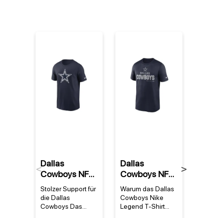
%
Dallas
Dallas
Dak 
Previous
Next
Cowboys NFL
Cowboys NFL
#4 D
Nike Essential
Nike Legend
Cow
Stolzer Support für
Warum das Dallas
Warum
Logo T-Shirt
Community
Nike
die Dallas
Cowboys Nike
Presc
Navy
Performance
Shir
Cowboys Das
Legend T-Shirt
T-Shir
dallas cowboys nfl
jedes Fan-Herz
Herz 
T-Shirt Blau