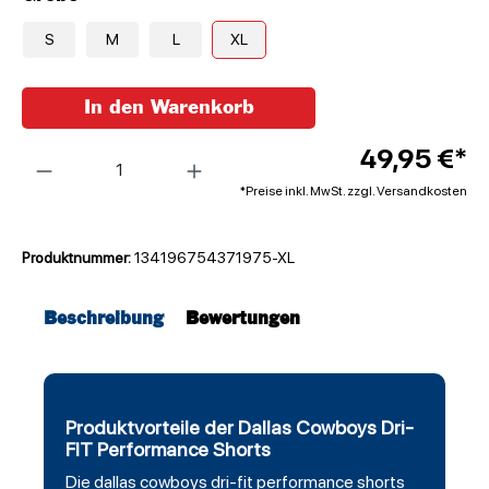
S
M
L
XL
In den Warenkorb
Anzahl
49,95 €*
*Preise inkl. MwSt. zzgl. Versandkosten
Produktnummer:
134196754371975-XL
Beschreibung
Bewertungen
Produktvorteile der Dallas Cowboys Dri-
FIT Performance Shorts
Die
dallas cowboys
dri-fit
performance
shorts