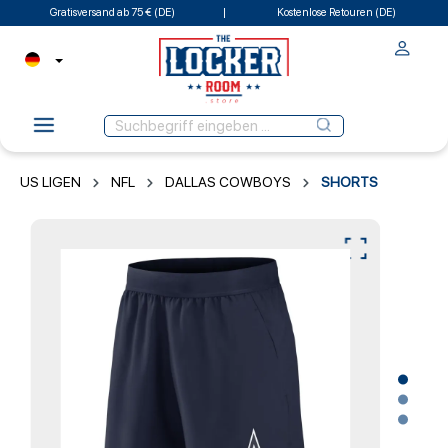
Gratisversand ab 75 € (DE)
Kostenlose Retouren (DE)
US LIGEN
NFL
DALLAS COWBOYS
SHORTS