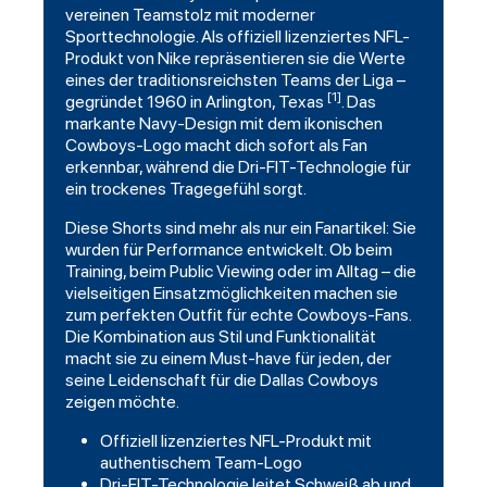
vereinen Teamstolz mit moderner
Sporttechnologie. Als offiziell lizenziertes NFL-
Produkt von Nike repräsentieren sie die Werte
eines der traditionsreichsten Teams der Liga –
[1]
gegründet 1960 in Arlington, Texas
. Das
markante Navy-Design mit dem ikonischen
Cowboys-Logo macht dich sofort als Fan
erkennbar, während die Dri-FIT-Technologie für
ein trockenes Tragegefühl sorgt.
Diese Shorts sind mehr als nur ein Fanartikel: Sie
wurden für Performance entwickelt. Ob beim
Training, beim Public Viewing oder im Alltag – die
vielseitigen Einsatzmöglichkeiten machen sie
zum perfekten Outfit für echte Cowboys-Fans.
Die Kombination aus Stil und Funktionalität
macht sie zu einem Must-have für jeden, der
seine Leidenschaft für die Dallas Cowboys
zeigen möchte.
Offiziell lizenziertes NFL-Produkt mit
authentischem Team-Logo
Dri-FIT-Technologie leitet Schweiß ab und