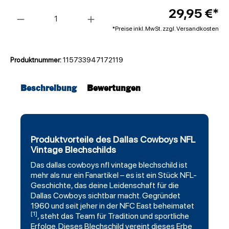
Anzahl
29,95 €*
*Preise inkl. MwSt. zzgl. Versandkosten
Produktnummer:
115733947172119
Beschreibung
Bewertungen
Produktvorteile des Dallas Cowboys NFL
Vintage Blechschilds
Das
dallas cowboys
nfl vintage blechschild ist
mehr als nur ein Fanartikel – es ist ein Stück NFL-
Geschichte, das deine Leidenschaft für die
Dallas Cowboys sichtbar macht. Gegründet
1960 und seit jeher in der NFC East beheimatet
[1]
, steht das Team für Tradition und sportliche
Erfolge. Dieses Blechschild vereint dieses Erbe