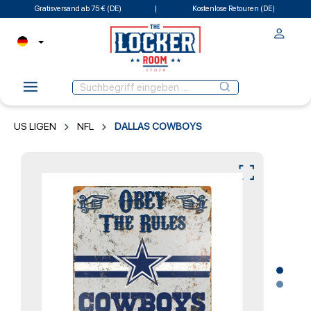
Gratisversand ab 75 € (DE)
Kostenlose Retouren (DE)
US LIGEN
NFL
DALLAS COWBOYS