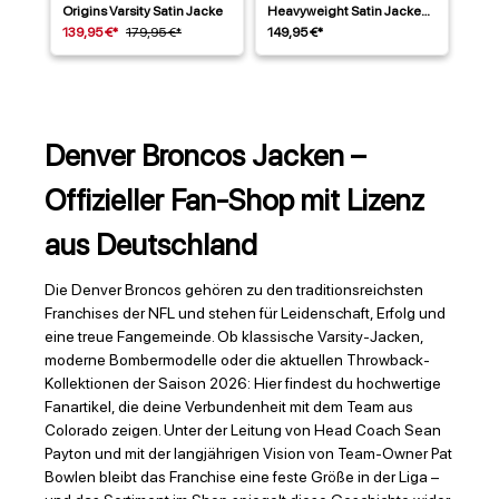
Origins Varsity Satin Jacke
Heavyweight Satin Jacke
Blau
139,95 €*
179,95 €*
149,95 €*
Denver Broncos Jacken –
Offizieller Fan-Shop mit Lizenz
aus Deutschland
Die Denver Broncos gehören zu den traditionsreichsten
Franchises der NFL und stehen für Leidenschaft, Erfolg und
eine treue Fangemeinde. Ob klassische Varsity-Jacken,
moderne Bombermodelle oder die aktuellen Throwback-
Kollektionen der Saison 2026: Hier findest du hochwertige
Fanartikel, die deine Verbundenheit mit dem Team aus
Colorado zeigen. Unter der Leitung von Head Coach Sean
Payton und mit der langjährigen Vision von Team-Owner Pat
Bowlen bleibt das Franchise eine feste Größe in der Liga –