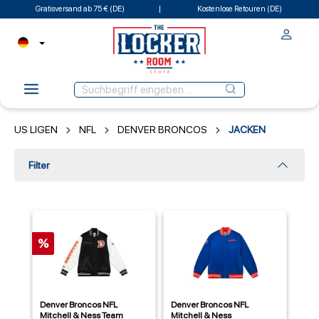
Gratisversand ab 75 € (DE)
Kostenlose Retouren (DE)
US LIGEN
NFL
DENVER BRONCOS
JACKEN
Filter
%
Denver Broncos NFL
Denver Broncos NFL
Mitchell & Ness Team
Mitchell & Ness