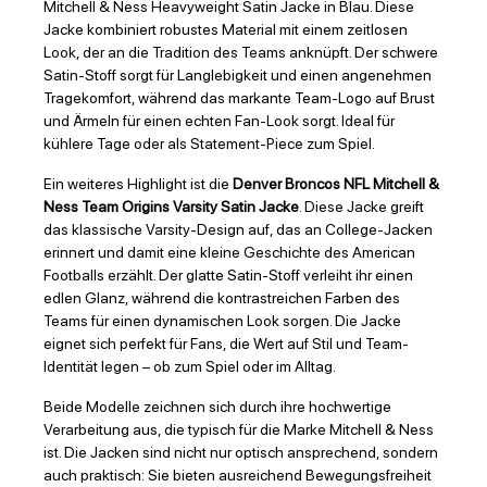
Mitchell & Ness Heavyweight Satin Jacke in Blau. Diese
Jacke kombiniert robustes Material mit einem zeitlosen
Look, der an die Tradition des Teams anknüpft. Der schwere
Satin-Stoff sorgt für Langlebigkeit und einen angenehmen
Tragekomfort, während das markante Team-Logo auf Brust
und Ärmeln für einen echten Fan-Look sorgt. Ideal für
kühlere Tage oder als Statement-Piece zum Spiel.
Ein weiteres Highlight ist die
Denver Broncos NFL Mitchell &
Ness Team Origins Varsity Satin Jacke
. Diese Jacke greift
das klassische Varsity-Design auf, das an College-Jacken
erinnert und damit eine kleine Geschichte des American
Footballs erzählt. Der glatte Satin-Stoff verleiht ihr einen
edlen Glanz, während die kontrastreichen Farben des
Teams für einen dynamischen Look sorgen. Die Jacke
eignet sich perfekt für Fans, die Wert auf Stil und Team-
Identität legen – ob zum Spiel oder im Alltag.
Beide Modelle zeichnen sich durch ihre hochwertige
Verarbeitung aus, die typisch für die Marke Mitchell & Ness
ist. Die Jacken sind nicht nur optisch ansprechend, sondern
auch praktisch: Sie bieten ausreichend Bewegungsfreiheit