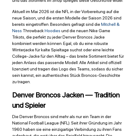
und das Sortiment im Shop spiegelt diese Geschichte wider.
Aktuell im Mai 2026 ist die NFL in der Vorbereitung auf die
neue Saison, und die ersten Modelle der Saison 2026 sind
bereits eingetroffen. Besonders gefragt sind die
Mitchell &
Ness
Throwback
Hoodies
und die neuen Nike Game
Trikots, die perfekt zu jeder Denver Broncos Jacke
kombiniert werden können. Egal, ob du eine robuste
Winterjacke für kalte Spieltage suchst oder eine leichte
College-Jacke für den Alltag – das breite Sortiment bietet für
jeden Anlass das passende Modell. Alle Artikel sind offiziell
lizenziert und tragen das Logo des Teams, sodass du sicher
sein kannst, ein authentisches Stück Broncos-Geschichte
zu tragen.
Denver Broncos Jacken — Tradition
und Spieler
Die Denver Broncos sind mehr als nur ein Team in der
National Football League (NFL). Seit ihrer Gründung im Jahr
1960 haben sie eine einzigartige Verbindung zu ihren Fans
aufgebaut, die weit über das Spielfeld hinausgeht. Die