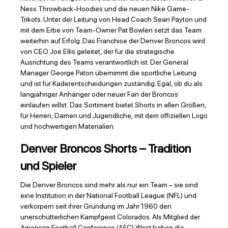
Ness Throwback-Hoodies und die neuen Nike Game-
Trikots. Unter der Leitung von Head Coach Sean Payton und
mit dem Erbe von Team-Owner Pat Bowlen setzt das Team
weiterhin auf Erfolg. Das Franchise der Denver Broncos wird
von CEO Joe Ellis geleitet, der für die strategische
Ausrichtung des Teams verantwortlich ist. Der General
Manager George Paton übernimmt die sportliche Leitung
und ist für Kaderentscheidungen zuständig. Egal, ob du als
langjähriger Anhänger oder neuer Fan der Broncos
einlaufen willst: Das Sortiment bietet Shorts in allen Größen,
für Herren, Damen und Jugendliche, mit dem offiziellen Logo
und hochwertigen Materialien.
Denver Broncos Shorts – Tradition
und Spieler
Die Denver Broncos sind mehr als nur ein Team – sie sind
eine Institution in der National Football League (NFL) und
verkörpern seit ihrer Gründung im Jahr 1960 den
unerschütterlichen Kampfgeist Colorados. Als Mitglied der
American Football Conference (AFC) West haben die