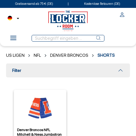
Gratisversand ab 75 € (DE)
Kostenlose Retouren (DE)
US LIGEN
NFL
DENVER BRONCOS
SHORTS
Filter
Denver Broncos NFL
Mitchell & Ness Jumbotron