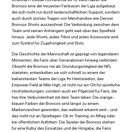
Broncos eine der treuesten Fanbasen der Liga aufgebaut,
die sich nicht nur durch leidenschaftlichen Support, sondern
auch durch stolzes Tragen von Merchandise wie Denver
Broncos Shorts auszeichnet. Die Verbindung zwischen dem
Team und seinen Anhängern geht weit über das Spielfeld
hinaus: Jede Shorts, jedes Trikot und jedes Accessoire wird
zum Symbol für Zugehörigkeit und Stolz.
Die Geschichte der Mannschaft ist geprägt von legendären
Momenten, die Fans über Generationen hinweg verbinden.
Obwohl die Broncos nie als Gründungsmitglied der NFL
starteten, entwickelten sie sich schnell zu einem der
bekanntesten Teams der Liga. Ihr Heimstadion, das
Empower Field at Mile High, ist nicht nur ein Ort für sportliche
Höchstleistungen, sondern auch ein Pilgerziel für Fans, die
hier ihre Verbundenheit mit dem Team leben. Die orange-
blauen Farben der Broncos sind längst zu einem
Markenzeichen geworden, das weltweit erkannt wird – und
das nicht nur an Spieltagen. Ob im Training, im Alltag oder
bei öffentlichen Auftritten: Die Spieler der Broncos stehen
für eine Kultur des Einsatzes und der Hingabe, die Fans