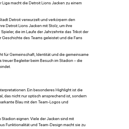
ur Liga macht die Detroit Lions Jacken zu einem
 Stadt Detroit verwurzelt und verkörpern den
re Detroit Lions Jacken mit Stolz, um ihre
pieler, die im Laufe der Jahrzehnte das Trikot der
ur Geschichte des Teams geleistet und die Fans
teht für Gemeinschaft, Identität und die gemeinsame
s treuer Begleiter beim Besuch im Stadion – die
bindet.
erpretationen. Ein besonderes Highlight ist die
l, das nicht nur optisch ansprechend ist, sondern
 markante Blau mit den Team-Logos und
 Stadion eignen. Viele der Jacken sind mit
aus Funktionalität und Team-Design macht sie zu