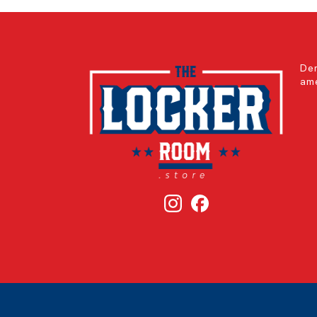
Der
ame