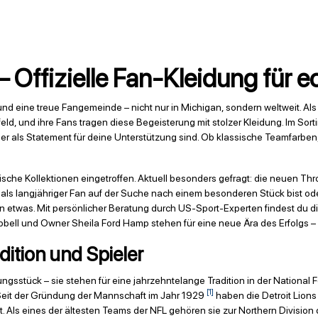
– Offizielle Fan-Kleidung für 
 und eine treue Fangemeinde – nicht nur in Michigan, sondern weltweit. Als
ld, und ihre Fans tragen diese Begeisterung mit stolzer Kleidung. Im Sort
er als Statement für deine Unterstützung sind. Ob klassische Teamfarben,
frische Kollektionen eingetroffen. Aktuell besonders gefragt: die neuen T
 als langjähriger Fan auf der Suche nach einem besonderen Stück bist oder 
en etwas. Mit persönlicher Beratung durch US-Sport-Experten findest du 
ll und Owner Sheila Ford Hamp stehen für eine neue Ära des Erfolgs – ze
dition und Spieler
ungsstück – sie stehen für eine jahrzehntelange Tradition in der National 
[1]
eit der Gründung der Mannschaft im Jahr 1929
haben die Detroit Lions
t. Als eines der ältesten Teams der NFL gehören sie zur Northern Division