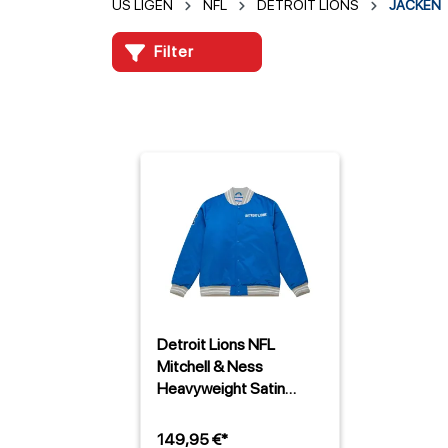
US LIGEN
NFL
DETROIT LIONS
JACKEN
Filter
Detroit Lions NFL
Mitchell & Ness
Heavyweight Satin
Jacke Blau
149,95 €*