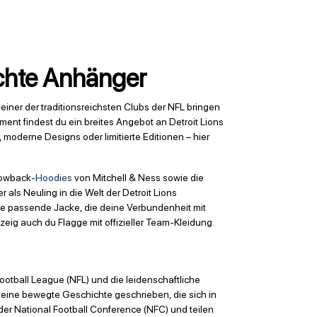
echte Anhänger
 einer der traditionsreichsten Clubs der NFL bringen
iment findest du ein breites Angebot an Detroit Lions
 moderne Designs oder limitierte Editionen – hier
hrowback-
Hoodies
von Mitchell & Ness sowie die
als Neuling in die Welt der Detroit Lions
die passende Jacke, die deine Verbundenheit mit
ig auch du Flagge mit offizieller Team-Kleidung.
Football League (NFL) und die leidenschaftliche
 eine bewegte Geschichte geschrieben, die sich in
 der National Football Conference (NFC) und teilen