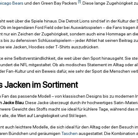
[1]
icago Bears
und den Green Bay Packers
. Diese lange Zugehörigkeit z
weit über die Spiele hinaus. Die Detroit Lions sind tief in der Kultur der
 Ob im legendären Ford Field oder bei Auswärtsspielen – die Fans tragen ih
ht nur ein Zeichen der Zugehörigkeit, sondern auch eine Hommage an die S
bis zu defensiven Schlüsselspielern – jeder Athlet hat seinen Beitrag z
ise wie Jacken, Hoodies oder T-Shirts auszudrücken.
cke eine Selbstverständlichkeit, die weit über den Sport hinausgeht. Sie s
hundert die NFL mitgestaltet. Ob als modisches Statement im Alltag oder al
 der Fan-Kultur und ein Beweis dafür, wie sehr der Sport die Menschen ver
s Jacken im Sortiment
en Fan das passende Modell – von klassischen Designs bis zu modernen Int
in Jacke Blau
. Diese Jacke überzeugt durch ihr hochwertiges Satin-Materia
hwere Gewicht des Stoffs macht sie ideal für kühlere Tage, während das
 alle, die Wert auf Langlebigkeit und Stil legen.
 auch leichtere Modelle, die sich ideal für den Alltag oder den Besuch im
llbaren Bündchen und geräumigen
Taschen
ausgestattet. Die Kombination 