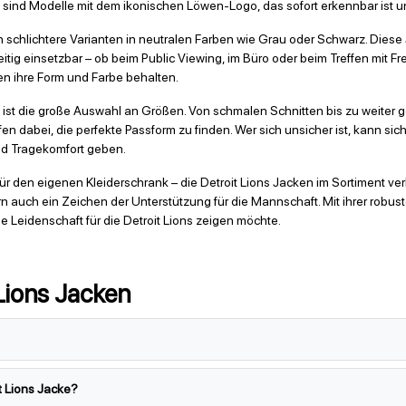
 sind Modelle mit dem ikonischen Löwen-Logo, das sofort erkennbar ist u
h schlichtere Varianten in neutralen Farben wie Grau oder Schwarz. Diese 
tig einsetzbar – ob beim Public Viewing, im Büro oder beim Treffen mit Fre
en ihre Form und Farbe behalten.
op ist die große Auswahl an Größen. Von schmalen Schnitten bis zu weiter 
n dabei, die perfekte Passform zu finden. Wer sich unsicher ist, kann sic
und Tragekomfort geben.
ür den eigenen Kleiderschrank – die Detroit Lions Jacken im Sortiment ve
ern auch ein Zeichen der Unterstützung für die Mannschaft. Mit ihrer r
ne Leidenschaft für die Detroit Lions zeigen möchte.
Lions Jacken
it Lions Jacke?