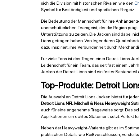
sich die Division mit historischen Rivalen wie den
Ch
Symbol für Beständigkeit und sportlichen Ehrgeiz.
Die Bedeutung der Mannschaft für ihre Anhänger geht 
unerschütterlichen Teamgeist, der die Region prägt.
Unterstützung zu zeigen. Die Jacken sind dabei nic
Lions getragen haben. Von legendären Quarterbacks 
dazu inspiriert, ihre Verbundenheit durch Merchand
Für viele Fans ist das Tragen einer Detroit Lions Ja
Leidenschaft für ein Team, das seit fast einem Jahr
Jacken der Detroit Lions sind ein fester Bestandteil
Top-Produkte: Detroit Lion
Die Auswahl an Detroit Lions Jacken bietet für jed
Detroit Lions NFL Mitchell & Ness Heavyweight Sat
auch für eine angenehme Trageweise sorgt. Das sc
Applikationen ein echtes Statement setzt. Perfekt für
Neben der Heavyweight-Variante gibt es im Sortiment
praktischen Details wie Reißverschlüssen, verste