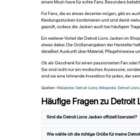
einem Must-have für echte Fans. Besonders beliebt
Für Fans, die es etwas dezenter mögen, gibt es auc
Kleidungsstücken kombinieren und sind damit vielsei
geprüft, sodass die Jacken auch bei häufigem Trag
Ein weiterer Vorteil der Detroit Lions Jacken im Sh
etwas dabei. Die Größenangaben der Hersteller helfe
detailliert Auskunft über Material, Pflegehinweise 
Ob als Geschenk für einen passionierten Fan oder f
Sie sind nicht nur ein modisches Accessoire, sond
sind sie eine lohnende Investition für jeden, der sei
Quellen:
Wikipedia: Detroit Lions
,
Wikipedia: Detroit Lions
Häufige Fragen zu Detroit 
Sind die Detroit Lions Jacken offiziell lizenziert?
Wie wähle ich die richtige Größe für meine Detro