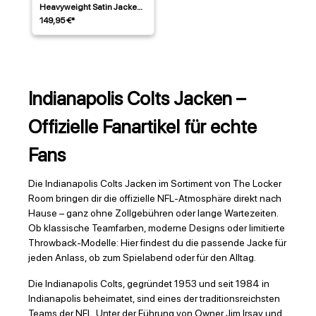
Heavyweight Satin Jacke
Blau
149,95 €*
Indianapolis Colts Jacken –
Offizielle Fanartikel für echte
Fans
Die Indianapolis Colts Jacken im Sortiment von The Locker
Room bringen dir die offizielle NFL-Atmosphäre direkt nach
Hause – ganz ohne Zollgebühren oder lange Wartezeiten.
Ob klassische Teamfarben, moderne Designs oder limitierte
Throwback-Modelle: Hier findest du die passende Jacke für
jeden Anlass, ob zum Spielabend oder für den Alltag.
Die Indianapolis Colts, gegründet 1953 und seit 1984 in
Indianapolis beheimatet, sind eines der traditionsreichsten
Teams der NFL. Unter der Führung von Owner Jim Irsay und