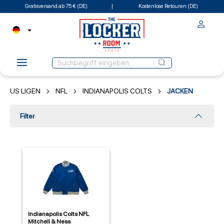
Gratisversand ab 75 € (DE)
Kostenlose Retouren (DE)
US LIGEN
NFL
INDIANAPOLIS COLTS
JACKEN
Filter
Indianapolis Colts NFL
Mitchell & Ness