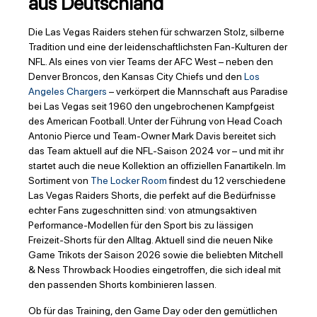
aus Deutschland
Die Las Vegas Raiders stehen für schwarzen Stolz, silberne
Tradition und eine der leidenschaftlichsten Fan-Kulturen der
NFL. Als eines von vier Teams der AFC West – neben den
Denver Broncos, den Kansas City Chiefs und den
Los
Angeles Chargers
– verkörpert die Mannschaft aus Paradise
bei Las Vegas seit 1960 den ungebrochenen Kampfgeist
des American Football. Unter der Führung von Head Coach
Antonio Pierce und Team-Owner Mark Davis bereitet sich
das Team aktuell auf die NFL-Saison 2024 vor – und mit ihr
startet auch die neue Kollektion an offiziellen Fanartikeln. Im
Sortiment von
The Locker Room
findest du 12 verschiedene
Las Vegas Raiders Shorts, die perfekt auf die Bedürfnisse
echter Fans zugeschnitten sind: von atmungsaktiven
Performance-Modellen für den Sport bis zu lässigen
Freizeit-Shorts für den Alltag. Aktuell sind die neuen Nike
Game Trikots der Saison 2026 sowie die beliebten Mitchell
& Ness Throwback Hoodies eingetroffen, die sich ideal mit
den passenden Shorts kombinieren lassen.
Ob für das Training, den Game Day oder den gemütlichen