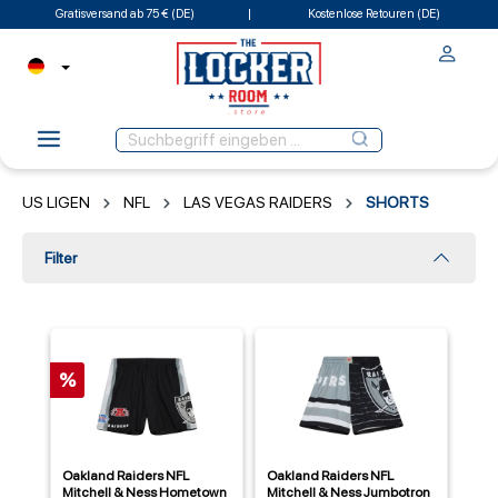
Gratisversand ab 75 € (DE)
Kostenlose Retouren (DE)
US LIGEN
NFL
LAS VEGAS RAIDERS
SHORTS
Filter
%
Oakland Raiders NFL
Oakland Raiders NFL
Mitchell & Ness Hometown
Mitchell & Ness Jumbotron