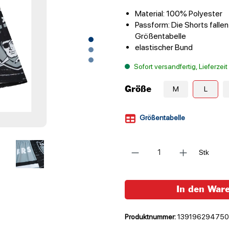
Material: 100% Polyester
Passform: Die Shorts fallen
Größentabelle
elastischer Bund
Sofort versandfertig, Lieferzei
Größe
M
L
Größentabelle
Anzahl
Stk
In den War
Produktnummer:
139196294750