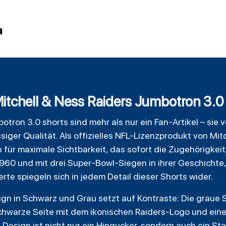
n
Mitchell & Ness Raiders Jumbotron 3.0
botron
3.0 shorts sind mehr als nur ein Fan-Artikel – sie
ger Qualität. Als offizielles NFL-Lizenzprodukt von Mit
n für maximale Sichtbarkeit, das sofort die Zugehörigkei
1960 und mit drei Super-Bowl-Siegen in ihrer Geschichte
rte spiegeln sich in jedem Detail dieser Shorts wider.
 in Schwarz und Grau setzt auf Kontraste: Die graue Se
schwarze Seite mit dem ikonischen Raiders-Logo und ei
 Design ist nicht nur ein Hingucker, sondern auch ein St