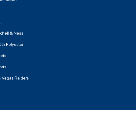
L
tchell & Ness
0% Polyester
orts
orts
s Vegas Raiders