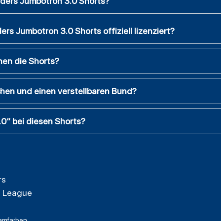
iders Jumbotron 3.0 Shorts?
ers Jumbotron 3.0 Shorts offiziell lizenziert?
hen die Shorts?
hen und einen verstellbaren Bund?
0“ bei diesen Shorts?
rs
l League
amfarben