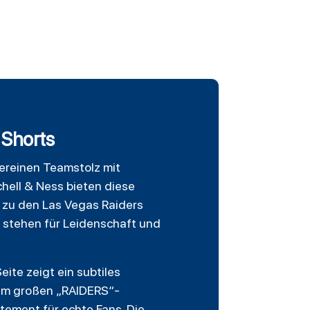
 Shorts
 vereinen Teamstolz mit
chell & Ness bieten diese
t zu den
Las Vegas Raiders
, stehen für Leidenschaft und
ite zeigt ein subtiles
nem großen „RAIDERS“-
atement für echte Fans. Die