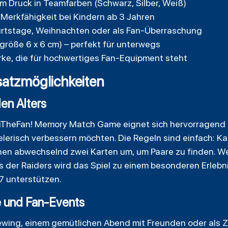
m Druck in Teamfarben (Schwarz, Silber, Weiß)
Merkfähigkeit bei Kindern ab 3 Jahren
urtstage, Weihnachten oder als Fan-Überraschung
röße 6 x 6 cm) – perfekt für unterwegs
rke, die für hochwertiges Fan-Equipment steht
atzmöglichkeiten
den Alters
TheFan! Memory Match Game eignet sich hervorragend fü
ielerisch verbessern möchten. Die Regeln sind einfach: 
ehen abwechselnd zwei Karten um, um Paare zu finden. W
der Raiders wird das Spiel zu einem besonderen Erlebnis
67 unterstützen.
e und Fan-Events
wing, einem gemütlichen Abend mit Freunden oder als Ze