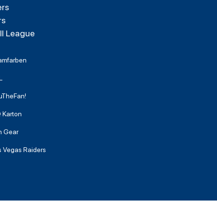
ers
rs
ll League
amfarben
L
uTheFan!
 Karton
n Gear
s Vegas Raiders