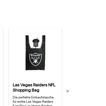
Las Vegas Raiders NFL
Las Vegas Raiders
Shopping Bag
Vintage Blechschi
Next
Die perfekte Einkaufstasche
Warum dieses Las Veg
für echte Las Vegas Raiders
Raiders NFL Vintage
FansDie Las Vegas Raiders
Blechschild perfekt für 