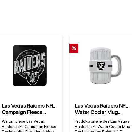
%
Las Vegas Raiders NFL
Las Vegas Raiders NFL
Campaign Fleece
Water Cooler Mug
Decke
(1300 ml)
Warum diese Las Vegas
Produktvorteile des Las Vegas
Raiders NFL Campaign Fleece
Raiders NFL Water Cooler Mug
Decke jedes Fan-Herz höher
Der Las Vegas Raiders NFL