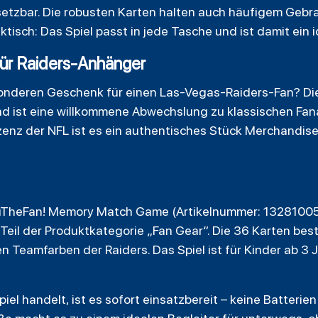
nsetzbar. Die robusten Karten halten auch häufigem Geb
tisch: Das Spiel passt in jede Tasche und ist damit ein 
für Raiders-Anhänger
onderen Geschenk für einen Las-Vegas-Raiders-Fan? Di
d ist eine willkommene Abwechslung zu klassischen Fanar
izenz der NFL ist es ein authentisches Stück Merchandis
uTheFan! Memory Match Game (Artikelnummer: 13281005
 Teil der Produktkategorie „
Fan Gear
“. Die 36 Karten be
len Teamfarben der Raiders. Das Spiel ist für Kinder ab 3
iel handelt, ist es sofort einsatzbereit – keine Batterie