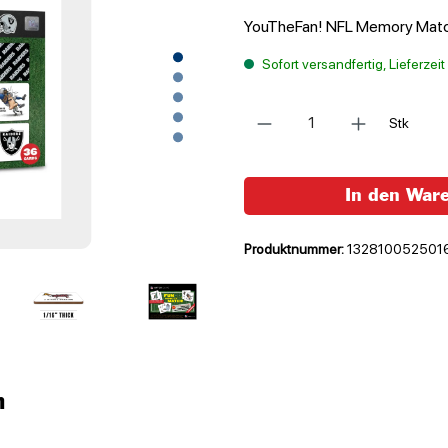
YouTheFan! NFL Memory Match
Sofort versandfertig, Lieferzei
Anzahl
Stk
In den War
Produktnummer:
132810052501
n