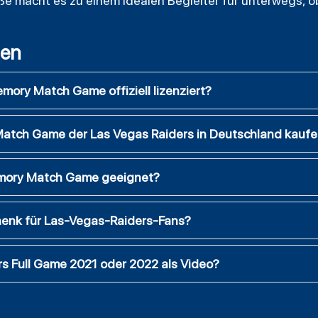
ße macht es zu einem idealen Begleiter für unterwegs, ob
gen
mory Match Game offiziell lizenziert?
tch Game der Las Vegas Raiders in Deutschland kauf
Memory Match Game geeignet?
chenk für Las-Vegas-Raiders-Fans?
rs Full Game 2021 oder 2022 als Video?