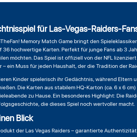
htnisspiel für Las-Vegas-Raiders-Fan
uTheFan
! Memory Match Game bringt den Spieleklassiker
 36 hochwertige Karten. Perfekt für junge Fans ab 3 Ja
len möchten. Das Spiel ist offiziell von der NFL lizenzier
– ein Muss für jeden Haushalt, der die Tradition der Rai
ieren Kinder spielerisch ihr Gedächtnis, während Eltern
ießen. Die Karten aus stabilem HQ-Karton (ca. 6 x 6 cm) 
eleabende zu Hause. Ein besonderes Highlight: Die Raide
olgsgeschichte, die dieses Spiel noch wertvoller macht.
inen Blick
Produkt der Las Vegas Raiders – garantierte Authentizität