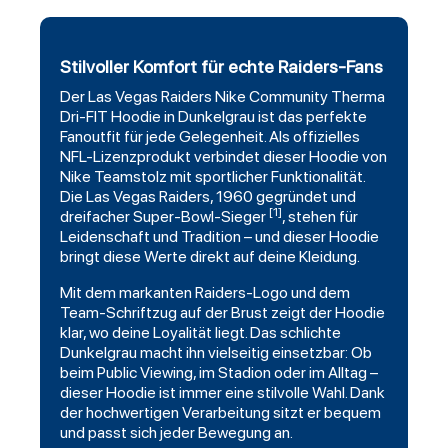
Stilvoller Komfort für echte Raiders-Fans
Der
Las Vegas Raiders
Nike Community
Therma
Dri-FIT Hoodie in Dunkelgrau ist das perfekte
Fanoutfit für jede Gelegenheit. Als offizielles
NFL-Lizenzprodukt verbindet dieser Hoodie von
Nike Teamstolz mit sportlicher Funktionalität.
Die Las Vegas Raiders, 1960 gegründet und
[1]
dreifacher Super-Bowl-Sieger
, stehen für
Leidenschaft und Tradition – und dieser Hoodie
bringt diese Werte direkt auf deine Kleidung.
Mit dem markanten Raiders-Logo und dem
Team-Schriftzug auf der Brust zeigt der
Hoodie
klar, wo deine Loyalität liegt. Das schlichte
Dunkelgrau macht ihn vielseitig einsetzbar: Ob
beim Public Viewing, im Stadion oder im Alltag –
dieser Hoodie ist immer eine stilvolle Wahl. Dank
der hochwertigen Verarbeitung sitzt er bequem
und passt sich jeder Bewegung an.