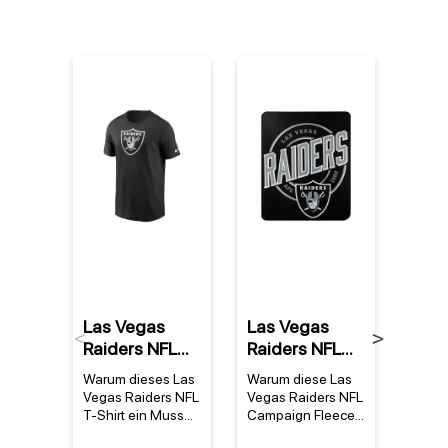
%
Las Vegas
Las Vegas
Las 
Previous
Next
Raiders NFL
Raiders NFL
Raid
Nike Essential
Campaign
Wate
Warum dieses Las
Warum diese Las
Produ
Logo T-Shirt
Fleece Decke
Mug 
Vegas Raiders NFL
Vegas Raiders NFL
Las V
Schwarz
T-Shirt ein Muss
Campaign Fleece
NFL W
für jeden Fan ist
Decke jedes Fan-
Mug D