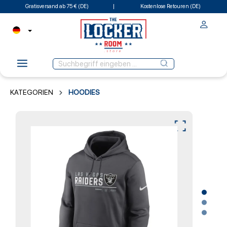
Gratisversand ab 75 € (DE)
Kostenlose Retouren (DE)
KATEGORIEN
HOODIES