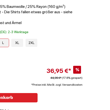
 25% Baumwolle / 25% Rayon (160 g/m²)
 - Die Shirts fallen etwas größer aus - siehe
ust und Ärmel
t (DE): 2-3 Werktage
L
XL
2XL
36,95 €*
%
44,95 €*
(17.8% gespart)
*Preise inkl. MwSt. zzgl. Versandkosten
enkorb