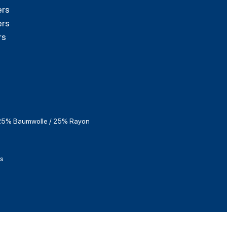
ers
ers
rs
 25% Baumwolle / 25% Rayon
rs