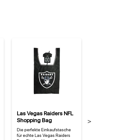
Las Vegas Raiders NFL
Las Vegas Raiders
Shopping Bag
Vintage Blechschi
Next
Die perfekte Einkaufstasche
Warum dieses Las Veg
für echte Las Vegas Raiders
Raiders NFL Vintage