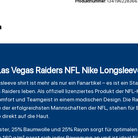
Produktnummer:
134196228366
n
 Las Vegas Raiders NFL Nike Longsleev
gsleeve
shirt
ist mehr als nur ein Fanartikel – es ist ein Sta
Raiders leben. Als offiziell lizenziertes Produkt der NFL-
 Komfort und Teamgeist in einem modischen Design. Die R
 der erfolgreichsten Mannschaften der NFL, stehen für 
 direkt auf die Haut.
ster, 25% Baumwolle und 25% Rayon sorgt für optimalen 
160 g/m² passt sich jeder Bewegung an und ist ideal fü