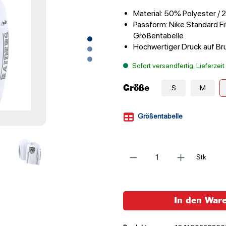
Material: 50% Polyester /
Passform: Nike Standard Fit
Größentabelle
Hochwertiger Druck auf Br
Sofort versandfertig, Lieferzei
Größe
S
M
Größentabelle
Anzahl
Stk
In den War