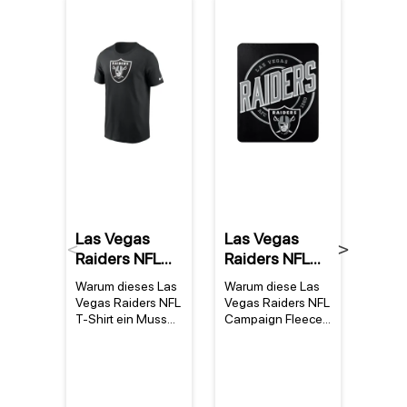
%
Las Vegas
Las Vegas
Las 
Previous
Next
Raiders NFL
Raiders NFL
Raid
Nike Essential
Campaign
Wate
Warum dieses Las
Warum diese Las
Produ
Logo T-Shirt
Fleece Decke
Mug 
Vegas Raiders NFL
Vegas Raiders NFL
Las V
Schwarz
T-Shirt ein Muss
Campaign Fleece
NFL W
für jeden Fan ist
Decke jedes Fan-
Mug D
Das Las Vegas
Herz höher
Vegas
Raiders NFL Nike
schlagen lässt Die
Water
Essential Logo T-
Las Vegas Raiders
(1300 
Shirt Schwarz ist
NFL Campaign
als nu