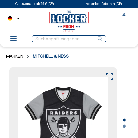
Gratisversand ab 75 € (DE)
Kostenlose Retouren (DE)
MARKEN
MITCHELL & NESS