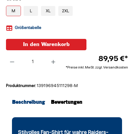
M
L
XL
2XL
Größentabelle
In den Warenkorb
Anzahl
89,95 €*
*Preise inkl. MwSt. zzgl. Versandkosten
Produktnummer:
139196945111298-M
Beschreibung
Bewertungen
Stilvolles Fan-Shirt für wahre Raiders-