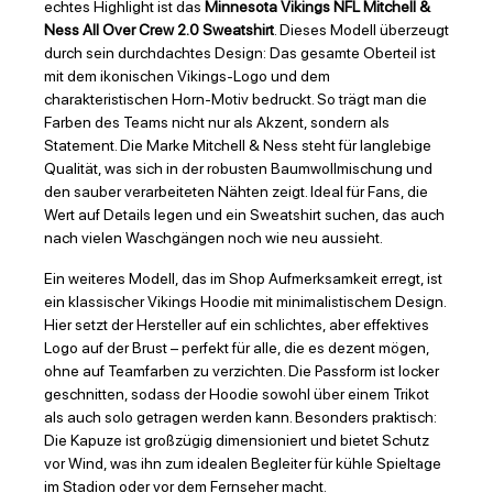
echtes Highlight ist das
Minnesota Vikings NFL Mitchell &
Ness All Over Crew 2.0 Sweatshirt
. Dieses Modell überzeugt
durch sein durchdachtes Design: Das gesamte Oberteil ist
mit dem ikonischen Vikings-Logo und dem
charakteristischen Horn-Motiv bedruckt. So trägt man die
Farben des Teams nicht nur als Akzent, sondern als
Statement. Die Marke Mitchell & Ness steht für langlebige
Qualität, was sich in der robusten Baumwollmischung und
den sauber verarbeiteten Nähten zeigt. Ideal für Fans, die
Wert auf Details legen und ein Sweatshirt suchen, das auch
nach vielen Waschgängen noch wie neu aussieht.
Ein weiteres Modell, das im Shop Aufmerksamkeit erregt, ist
ein klassischer Vikings Hoodie mit minimalistischem Design.
Hier setzt der Hersteller auf ein schlichtes, aber effektives
Logo auf der Brust – perfekt für alle, die es dezent mögen,
ohne auf Teamfarben zu verzichten. Die Passform ist locker
geschnitten, sodass der Hoodie sowohl über einem Trikot
als auch solo getragen werden kann. Besonders praktisch:
Die Kapuze ist großzügig dimensioniert und bietet Schutz
vor Wind, was ihn zum idealen Begleiter für kühle Spieltage
im Stadion oder vor dem Fernseher macht.