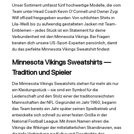
Unser Sortiment umfasst fünf hochwertige Modelle, die vom
Team unter Head Coach Kevin O’Connell und Owner Zygi
Wilf offiziell freigegeben wurden. Von schlichten Shirts in
Lila-Weiß bis zu aufwendig gestalteten Jacken mit Team-
Emblemen – jedes Stück ist ein Statement für deine
Verbundenheit mit den Minnesota Vikings. Bei Fragen
beraten dich unsere US-Sport-Experten persönlich, damit
du das perfekte Minnesota Vikings Sweatshirt findest.
Minnesota Vikings Sweatshirts —
Tradition und Spieler
Die Minnesota Vikings Sweatshirts stehen für mehr als nur
ein Kleidungsstück – sie sind ein Symbol für die
Leidenschaft und den Stolz einer der traditionsreichsten
Mannschaften der NFL. Gegründet im Jahr 1960, begann
das Team bereits ein Jahr später seinen Spielbetrieb und
entwickelte sich schnell zu einer festen Größe in der
National Football League. Mit ihrem Namen ehren die
Vikings die Wikinger der mittelalterlichen Skandinavien, was
die tiefe Verbindung zur Kultur und Geschichte des