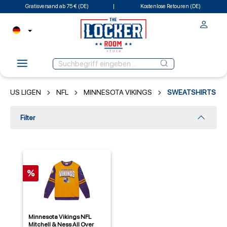
Gratisversand ab 75 € (DE)
Kostenlose Retouren (DE)
US LIGEN
NFL
MINNESOTA VIKINGS
SWEATSHIRTS
Filter
%
Minnesota Vikings NFL
Mitchell & Ness All Over