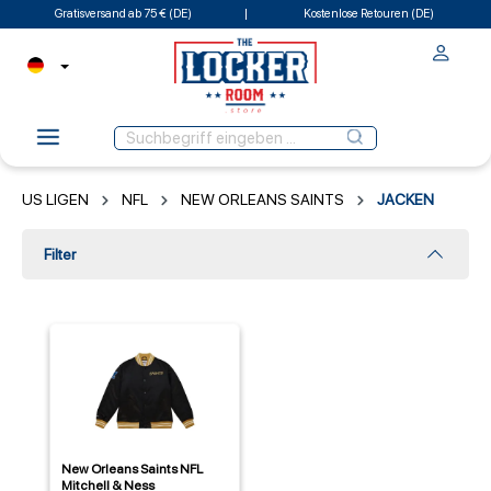
Gratisversand ab 75 € (DE)
Kostenlose Retouren (DE)
US LIGEN
NFL
NEW ORLEANS SAINTS
JACKEN
Filter
New Orleans Saints NFL
Mitchell & Ness