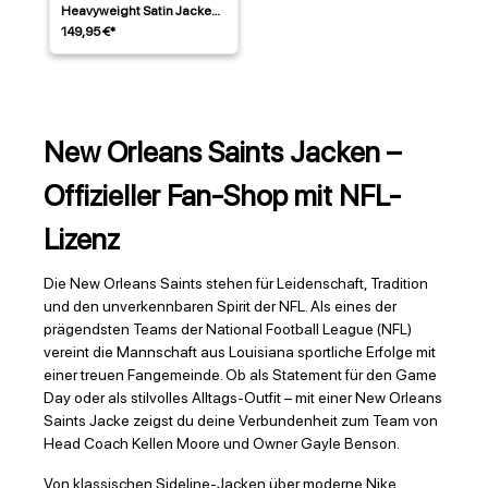
Heavyweight Satin Jacke
Schwarz
149,95 €*
New Orleans Saints Jacken –
Offizieller Fan-Shop mit NFL-
Lizenz
Die New Orleans Saints stehen für Leidenschaft, Tradition
und den unverkennbaren Spirit der NFL. Als eines der
prägendsten Teams der National Football League (NFL)
vereint die Mannschaft aus Louisiana sportliche Erfolge mit
einer treuen Fangemeinde. Ob als Statement für den Game
Day oder als stilvolles Alltags-Outfit – mit einer New Orleans
Saints Jacke zeigst du deine Verbundenheit zum Team von
Head Coach Kellen Moore und Owner Gayle Benson.
Von klassischen Sideline-Jacken über moderne Nike