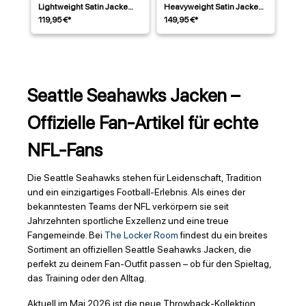
Lightweight Satin Jacke
Heavyweight Satin Jacke
Blau
Blau
119,95 €*
149,95 €*
Seattle Seahawks Jacken –
Offizielle Fan-Artikel für echte
NFL-Fans
Die Seattle Seahawks stehen für Leidenschaft, Tradition
und ein einzigartiges Football-Erlebnis. Als eines der
bekanntesten Teams der NFL verkörpern sie seit
Jahrzehnten sportliche Exzellenz und eine treue
Fangemeinde. Bei
The Locker Room
findest du ein breites
Sortiment an offiziellen Seattle Seahawks Jacken, die
perfekt zu deinem Fan-Outfit passen – ob für den Spieltag,
das Training oder den Alltag.
Aktuell im Mai 2026 ist die neue Throwback-Kollektion