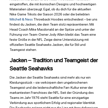
eingetroffen, die mit ikonischen Designs und hochwertigen
Materialien überzeugt. Egal, ob du dich für die aktuellen
Nike Game Trikots der Saison 2026 oder die beliebten
Mitchell & Ness
Throwback Hoodies entscheidest – bei uns
findest du Jacken, die dein Team stolz repräsentieren. Mit
Head Coach Mike Macdonald an der Spitze und unter der
Führung von Team-Owner Jody Allen bleibt das Team eine
feste Größe in der NFL. Zeige deine Unterstützung mit
offiziellen Seattle Seahawks Jacken, die für Stil und
Teamgeist stehen.
Jacken – Tradition und Teamgeist der
Seattle Seahawks
Die Jacken der Seattle Seahawks sind mehr als nur ein
Kleidungsstück – sie verkörpern den ungebrochenen
Teamgeist und die leidenschaftliche Fan-Kultur einer der
markantesten Franchises der NFL. Seit der Gründung des
Teams im Jahr 1976 steht Seattle für eine einzigartige
Verbindung aus sportlichem Erfolg und regionaler Identität.
Die Seahawks prägen nicht nur die Liga mit ihrer defensiven