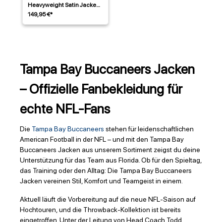
Heavyweight Satin Jacke
Rot
149,95 €*
Tampa Bay Buccaneers Jacken
– Offizielle Fanbekleidung für
echte NFL-Fans
Die
Tampa Bay Buccaneers
stehen für leidenschaftlichen
American Football in der NFL – und mit den Tampa Bay
Buccaneers Jacken aus unserem Sortiment zeigst du deine
Unterstützung für das Team aus Florida. Ob für den Spieltag,
das Training oder den Alltag: Die Tampa Bay Buccaneers
Jacken vereinen Stil, Komfort und Teamgeist in einem.
Aktuell läuft die Vorbereitung auf die neue NFL-Saison auf
Hochtouren, und die Throwback-Kollektion ist bereits
eingetroffen. Unter der Leitung von Head Coach Todd