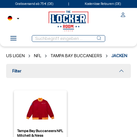
Gratisversand ab 75 € (DE)
Kostenlose Retouren (DE)
US LIGEN
NFL
TAMPA BAY BUCCANEERS
JACKEN
Filter
Tampa Bay Buccaneers NFL
Mitchell & Ness