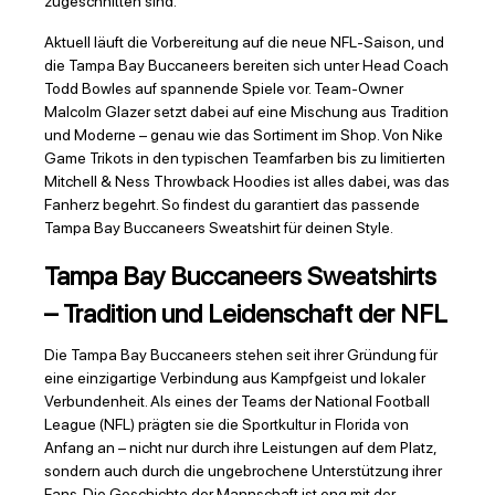
zugeschnitten sind.
Aktuell läuft die Vorbereitung auf die neue NFL-Saison, und
die Tampa Bay Buccaneers bereiten sich unter Head Coach
Todd Bowles auf spannende Spiele vor. Team-Owner
Malcolm Glazer setzt dabei auf eine Mischung aus Tradition
und Moderne – genau wie das Sortiment im Shop. Von Nike
Game Trikots in den typischen Teamfarben bis zu limitierten
Mitchell & Ness Throwback Hoodies ist alles dabei, was das
Fanherz begehrt. So findest du garantiert das passende
Tampa Bay Buccaneers Sweatshirt für deinen Style.
Tampa Bay Buccaneers Sweatshirts
– Tradition und Leidenschaft der NFL
Die Tampa Bay Buccaneers stehen seit ihrer Gründung für
eine einzigartige Verbindung aus Kampfgeist und lokaler
Verbundenheit. Als eines der Teams der National Football
League (NFL) prägten sie die Sportkultur in Florida von
Anfang an – nicht nur durch ihre Leistungen auf dem Platz,
sondern auch durch die ungebrochene Unterstützung ihrer
Fans. Die Geschichte der Mannschaft ist eng mit der