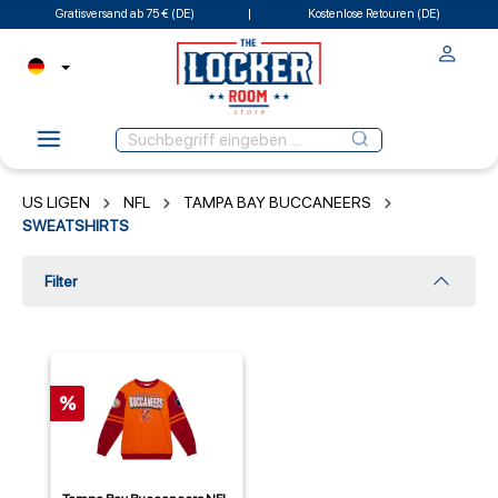
Gratisversand ab 75 € (DE)
Kostenlose Retouren (DE)
US LIGEN
NFL
TAMPA BAY BUCCANEERS
SWEATSHIRTS
Filter
%