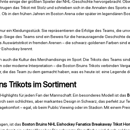
nte einige der größten Spieler der NHL-Geschichte hervorgebracht. Obwoh
 trugen das Trikot mit Stolz und schrieben sich in die Annalen des Sports 
d. Ob in den frühen Jahren im Boston Arena oder später im legendären Bost
s nur ein Kleidungsstück. Sie repräsentieren die Erfolge des Teams, die u
p-Siege des Teams sind ein Beweis für die herausragende Geschichte der 
s Auswärtstrikot in fremden Arenen – die schwarz-goldenen Farben sind ei
r Eishockey brennt.
n auch die Kultur des Merchandisings im Sport. Die Trikots des Teams sin
n oder moderne Interpretation – die Boston Bruins Trikots verbinden Verg
, die das Team zu dem gemacht haben, was es heute ist: eine Legende d
s Trikots im Sortiment
 Highlights für jeden Fan der Mannschaft. Ein besonderes Modell ist das
B
urch sein schlichtes, aber markantes Design in Schwarz, das perfekt zur 
gekomfort – egal, ob beim Public Viewing oder im Stadion. Mit einem Preis
ugen, ist das
Boston Bruins NHL Eishockey Fanatics Breakaway Trikot H