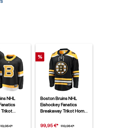
TS
%
uins NHL
Boston Bruins NHL
Fanatics
Eishockey Fanatics
Trikot
Breakaway Trikot Home
Schwarz
Schwarz
99,95 €*
119,95 €*
119,95 €*