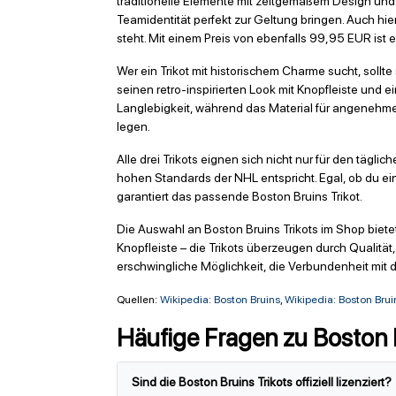
traditionelle Elemente mit zeitgemäßem Design und 
Teamidentität perfekt zur Geltung bringen. Auch hie
steht. Mit einem Preis von ebenfalls 99,95 EUR ist e
Wer ein Trikot mit historischem Charme sucht, sollte
seinen retro-inspirierten Look mit Knopfleiste und 
Langlebigkeit, während das Material für angenehmen
legen.
Alle drei Trikots eignen sich nicht nur für den tägl
hohen Standards der NHL entspricht. Egal, ob du ein 
garantiert das passende Boston Bruins Trikot.
Die Auswahl an Boston Bruins Trikots im Shop bietet
Knopfleiste – die Trikots überzeugen durch Qualit
erschwingliche Möglichkeit, die Verbundenheit mit
Quellen:
Wikipedia: Boston Bruins
,
Wikipedia: Boston Brui
Häufige Fragen zu Boston B
Sind die Boston Bruins Trikots offiziell lizenziert?