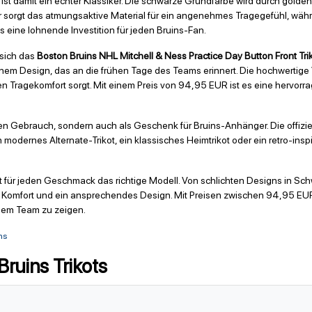
ist damit ein echter Klassiker. Die schwarze Grundfarbe wird durch golde
r sorgt das atmungsaktive Material für ein angenehmes Tragegefühl, währen
s eine lohnende Investition für jeden Bruins-Fan.
 sich das
Boston Bruins NHL Mitchell & Ness Practice Day Button Front Tri
einem Design, das an die frühen Tage des Teams erinnert. Die hochwertige
 Tragekomfort sorgt. Mit einem Preis von 94,95 EUR ist es eine hervorrage
ichen Gebrauch, sondern auch als Geschenk für Bruins-Anhänger. Die offizie
modernes Alternate-Trikot, ein klassisches Heimtrikot oder ein retro-inspi
 für jeden Geschmack das richtige Modell. Von schlichten Designs in Schw
ät, Komfort und ein ansprechendes Design. Mit Preisen zwischen 94,95 E
 dem Team zu zeigen.
ns
ruins Trikots