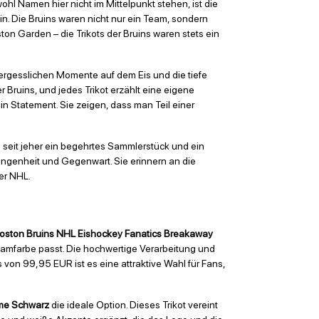
l Namen hier nicht im Mittelpunkt stehen, ist die
ein. Die Bruins waren nicht nur ein Team, sondern
on Garden – die Trikots der Bruins waren stets ein
nvergesslichen Momente auf dem Eis und die tiefe
Bruins, und jedes Trikot erzählt eine eigene
n Statement. Sie zeigen, dass man Teil einer
d seit jeher ein begehrtes Sammlerstück und ein
angenheit und Gegenwart. Sie erinnern an die
er NHL.
oston Bruins NHL Eishockey Fanatics Breakaway
Teamfarbe passt. Die hochwertige Verarbeitung und
 von 99,95 EUR ist es eine attraktive Wahl für Fans,
ome Schwarz
die ideale Option. Dieses Trikot vereint