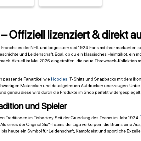
– Offiziell lizenziert & direkt
n Franchises der NHL und begeistern seit 1924 Fans mit ihrer markanten 
schichte und Leidenschaft. Egal, ob du ein klassisches Heimtrikot, ein mod
mack. Aktuell im Mai 2026 eingetroffen: die neue Throwback-Kollektion mit
ch passende Fanartikel wie
Hoodies
, T-Shirts und Snapbacks mit dem ikon
ochwertigen Materialien und detailgetreuen Aufdrucken überzeugen. Unt
– und genau diese wird durch die Produkte im Shop perfekt widergespiegelt
adition und Spieler
[
hsten Traditionen im Eishockey. Seit der Gründung des Teams im Jahr 1924
Als eines der Original Six“-Teams der Liga verkörpern die Bruins eine Ära
is heute ein Symbol für Leidenschaft, Kampfgeist und sportliche Exzelle