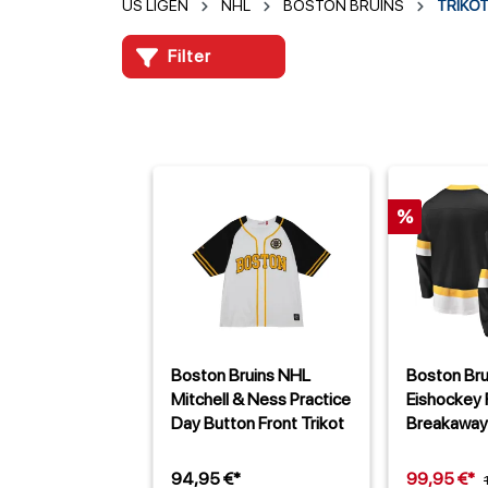
US LIGEN
NHL
BOSTON BRUINS
TRIKO
Filter
%
Boston Bruins NHL
Boston Br
Mitchell & Ness Practice
Eishockey 
Day Button Front Trikot
Breakaway 
Alternate 
94,95 €*
99,95 €*