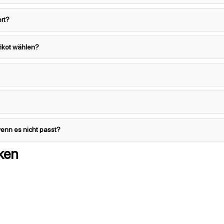
ert?
rikot wählen?
wenn es nicht passt?
ken