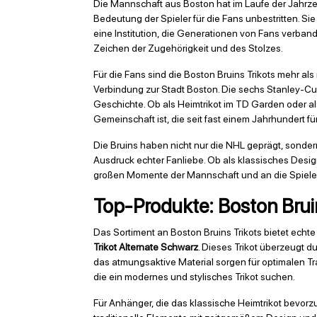
Die Mannschaft aus Boston hat im Laufe der Jahrzeh
Bedeutung der Spieler für die Fans unbestritten. Sie
eine Institution, die Generationen von Fans verban
Zeichen der Zugehörigkeit und des Stolzes.
Für die Fans sind die Boston Bruins Trikots mehr al
Verbindung zur Stadt Boston. Die sechs Stanley-Cu
Geschichte. Ob als Heimtrikot im TD Garden oder al
Gemeinschaft ist, die seit fast einem Jahrhundert fü
Die Bruins haben nicht nur die NHL geprägt, sonder
Ausdruck echter Fanliebe. Ob als klassisches Desig
großen Momente der Mannschaft und an die Spieler
Top-Produkte: Boston Bruin
Das Sortiment an Boston Bruins Trikots bietet echte
Trikot Alternate Schwarz
. Dieses Trikot überzeugt d
das atmungsaktive Material sorgen für optimalen Tra
die ein modernes und stylisches Trikot suchen.
Für Anhänger, die das klassische Heimtrikot bevorz