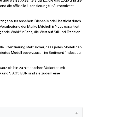
ne und weiße Akzente ergänzt, die das Logo und die
d die offizielle Lizenzierung für Authentizität
kot
genauer ansehen. Dieses Modell besticht durch
 Verarbeitung der Marke Mitchell & Ness garantiert
nde Wahl für Fans, die Wert auf Stil und Tradition
lle Lizenzierung stellt sicher, dass jedes Modell den
riertes Modell bevorzugst – im Sortiment findest du
arz bis hin zu historischen Varianten mit
UR und 99,95 EUR sind sie zudem eine