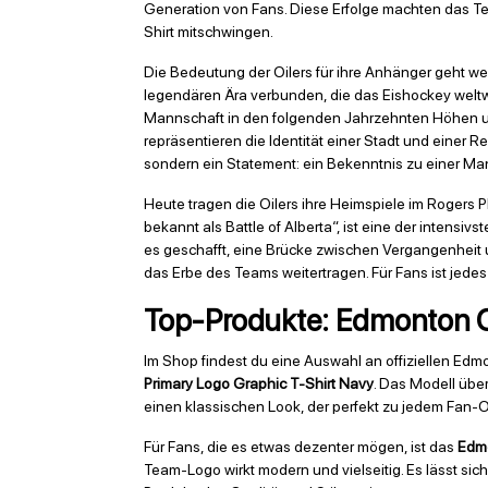
Generation von Fans. Diese Erfolge machten das Tea
Shirt mitschwingen.
Die Bedeutung der Oilers für ihre Anhänger geht we
legendären Ära verbunden, die das Eishockey weltw
Mannschaft in den folgenden Jahrzehnten Höhen und 
repräsentieren die Identität einer Stadt und einer Re
sondern ein Statement: ein Bekenntnis zu einer Man
Heute tragen die Oilers ihre Heimspiele im Rogers 
bekannt als Battle of Alberta“, ist eine der intens
es geschafft, eine Brücke zwischen Vergangenheit 
das Erbe des Teams weitertragen. Für Fans ist jede
Top-Produkte: Edmonton Oi
Im Shop findest du eine Auswahl an offiziellen Edmo
Primary Logo Graphic T-Shirt Navy
. Das Modell übe
einen klassischen Look, der perfekt zu jedem Fan-Out
Für Fans, die es etwas dezenter mögen, ist das
Edmo
Team-Logo wirkt modern und vielseitig. Es lässt sich