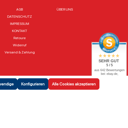
AGB
ÜBER UNS
DATENSCHUTZ
IMPRESSUM
KONTAKT
Retoure
Widerruf
Versand & Zahlung
SEHR GUT
5 / 5
aus 642 Bewertungen
bei: ebay.de,
shopvote.de
twendige
Konfigurieren
Alle Cookies akzeptieren