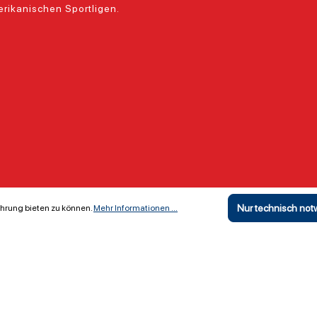
rikanischen Sportligen.
Nur technisch no
hrung bieten zu können.
Mehr Informationen ...
Copyright ©
The Locker Room GmbH & Co KG