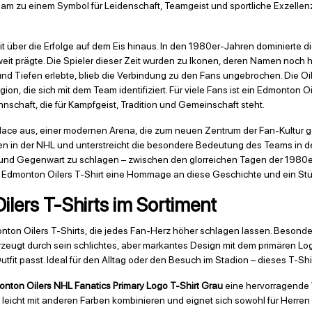
m zu einem Symbol für Leidenschaft, Teamgeist und sportliche Exzellenz 
it über die Erfolge auf dem Eis hinaus. In den 1980er-Jahren dominierte 
eit prägte. Die Spieler dieser Zeit wurden zu Ikonen, deren Namen noch 
Tiefen erlebte, blieb die Verbindung zu den Fans ungebrochen. Die Oiler
gion, die sich mit dem Team identifiziert. Für viele Fans ist ein Edmonton O
nschaft, die für Kampfgeist, Tradition und Gemeinschaft steht.
Place aus, einer modernen Arena, die zum neuen Zentrum der Fan-Kultur ge
ivsten in der NHL und unterstreicht die besondere Bedeutung des Teams in 
und Gegenwart zu schlagen – zwischen den glorreichen Tagen der 1980er
s Edmonton Oilers T-Shirt eine Hommage an diese Geschichte und ein Stüc
lers T-Shirts im Sortiment
nton Oilers T-Shirts, die jedes Fan-Herz höher schlagen lassen. Besonder
rzeugt durch sein schlichtes, aber markantes Design mit dem primären Lo
fit passt. Ideal für den Alltag oder den Besuch im Stadion – dieses T-Shirt 
nton Oilers NHL Fanatics Primary Logo T-Shirt Grau
eine hervorragende 
 leicht mit anderen Farben kombinieren und eignet sich sowohl für Herren a