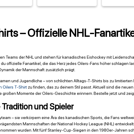
rts – Offizielle NHL-Fanartike
sten Teams der NHL und stehen für kanadisches Eishockey mit Leidenschaft
 du offizielle Fanartikel, die das Herz jedes Oilers-Fans höher schlagen la
Dynamik der Mannschaft zusätzlich prägt.
amen und Jugendliche – von schlichten Alltags-T-Shirts bis zu limitierte
 Oilers T-Shirt
zu finden, das zu deinem Stil passt. Aktuell sind die neue
ie großen Momente der Oilers-Geschichte erinnern. Bestelle jetzt und zei
 Tradition und Spieler
yteam – sie verkörpern eine Ära des kanadischen Sports, die Fans weltweit
 prägendsten Mannschaften der National Hockey League (NHL) entwickelt. 
genommen wurden. Mit fünf Stanley-Cup-Siegen in den 1980er-Jahren sch