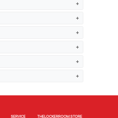
SERVICE
THELOCKERROOM.STORE