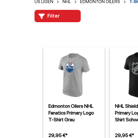
US LIGEN
NHL
EDMONTON OILERS
T-S
Filter
Edmonton Oilers NHL
NHL Shield
Fanatics Primary Logo
Primary Lo
T-Shirt Grau
Shirt Schw
29,95 €*
29,95 €*