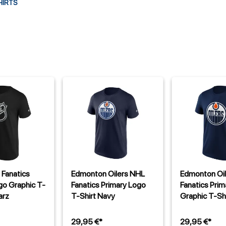
HIRTS
 Fanatics
Edmonton Oilers NHL
Edmonton Oi
go Graphic T-
Fanatics Primary Logo
Fanatics Pri
arz
T-Shirt Navy
Graphic T-Sh
29,95 €*
29,95 €*