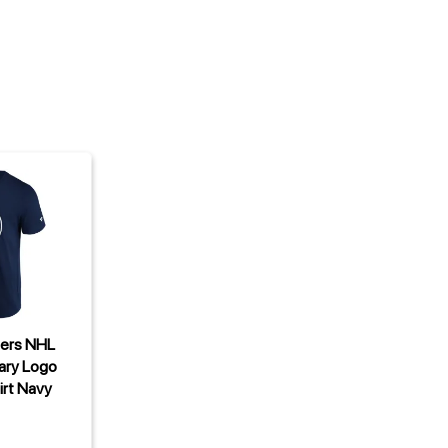
lers NHL
mary Logo
irt Navy