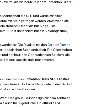
– Werte, die bis heute in jedem Edmonton Oilers T-
die Mannschaft die NHL und wurde mit einer
heute mit Stolz getragen werden. Auch wenn die
s stehen für mehr als nur Siege – sie
ilers T-Shirt daher nicht nur ein Kleidungsstück,
worden ist. Die Rivalität mit den
Calgary Flames
,
der kanadischen Sportlandschaft. Die Oilers haben
 und der heutigen Generation von Spielern, die
k Heimat, das sie stolz präsentieren.
s beliebt ist das
Edmonton Oilers NHL Fanatics
go des Teams. Die Farbe Navy verleiht dem T-Shirt
ist ein echter Klassiker.
Wahl. Das graue Grunddesign mit dem zentralen
ls auch für Jugendliche. Ein offizielles NHL-