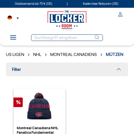
Gratisversand ab 75 € (DE)
Kostenlose Retouren (DE)
US LIGEN
NHL
MONTREAL CANADIENS
MÜTZEN
Filter
%
Montreal Canadiens NHL
Fanatics Fundamental