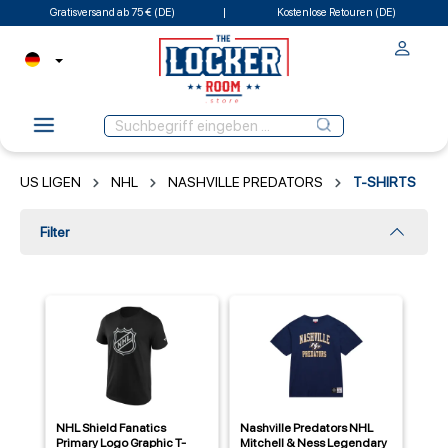
Gratisversand ab 75 € (DE)
Kostenlose Retouren (DE)
US LIGEN
NHL
NASHVILLE PREDATORS
T-SHIRTS
Filter
NHL Shield Fanatics
Nashville Predators NHL
Primary Logo Graphic T-
Mitchell & Ness Legendary