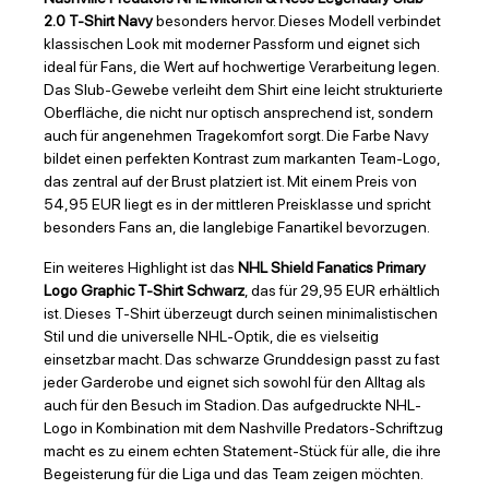
2.0 T-Shirt Navy
besonders hervor. Dieses Modell verbindet
klassischen Look mit moderner Passform und eignet sich
ideal für Fans, die Wert auf hochwertige Verarbeitung legen.
Das Slub-Gewebe verleiht dem Shirt eine leicht strukturierte
Oberfläche, die nicht nur optisch ansprechend ist, sondern
auch für angenehmen Tragekomfort sorgt. Die Farbe Navy
bildet einen perfekten Kontrast zum markanten Team-Logo,
das zentral auf der Brust platziert ist. Mit einem Preis von
54,95 EUR liegt es in der mittleren Preisklasse und spricht
besonders Fans an, die langlebige Fanartikel bevorzugen.
Ein weiteres Highlight ist das
NHL Shield Fanatics Primary
Logo Graphic T-Shirt Schwarz
, das für 29,95 EUR erhältlich
ist. Dieses T-Shirt überzeugt durch seinen minimalistischen
Stil und die universelle NHL-Optik, die es vielseitig
einsetzbar macht. Das schwarze Grunddesign passt zu fast
jeder Garderobe und eignet sich sowohl für den Alltag als
auch für den Besuch im Stadion. Das aufgedruckte NHL-
Logo in Kombination mit dem Nashville Predators-Schriftzug
macht es zu einem echten Statement-Stück für alle, die ihre
Begeisterung für die Liga und das Team zeigen möchten.