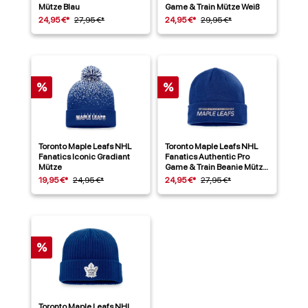
Mütze Blau
Game & Train Mütze Weiß
24,95 €*
27,95 €*
24,95 €*
29,95 €*
%
%
Toronto Maple Leafs NHL
Toronto Maple Leafs NHL
Fanatics Iconic Gradiant
Fanatics Authentic Pro
Mütze
Game & Train Beanie Mütze
Blau
19,95 €*
24,95 €*
24,95 €*
27,95 €*
%
Toronto Maple Leafs NHL