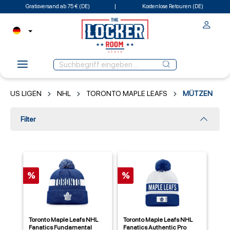
Gratisversand ab 75 € (DE)
Kostenlose Retouren (DE)
US LIGEN
NHL
TORONTO MAPLE LEAFS
MÜTZEN
Filter
%
%
Toronto Maple Leafs NHL
Toronto Maple Leafs NHL
Fanatics Fundamental
Fanatics Authentic Pro