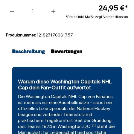
Anzahl
24,95 €*
*Preise inkl. MwSt. zzgl. Versandkosten
Produktnummer:
121827176961757
Beschreibung
Bewertungen
Warum diese Washington Capitals NHL
Cap dein Fan-Outfit aufwertet
Die
Washington Capitals
NHL Cap von
Fanatics
ist mehr als nur eine Baseballmütze – sie ist ein
offizielles Lizenzprodukt der National Hockey
League und verbindet Teamstolz mit
praktischem Tragekomfort. Seit der Gründung
[1]
des Teams 1974 in Washington, D.C.
steht die
Mannschaft für Leidenschaft und sportliche