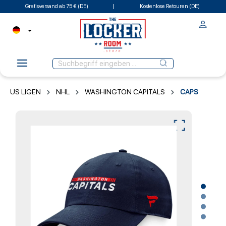
Gratisversand ab 75 € (DE)
Kostenlose Retouren (DE)
US LIGEN
NHL
WASHINGTON CAPITALS
CAPS