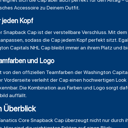
isches Accessoire zu Deinem Outfit.
r jeden Kopf
er Snapback Cap ist der verstellbare Verschluss. Mit d
l anpassen, sodass die Cap jedem Kopf perfekt sitzt. Egal
ton Capitals NHL Cap bleibt immer an ihrem Platz und b
eamfarben und Logo
t von den offiziellen Teamfarben der Washington Capital
 Vorderseite verleiht der Cap einen hochwertigen Look 
kennbar. Die Kombination aus Farben und Logo sorgt dafü
ld auffällt.
m Überblick
anatics Core Snapback Cap überzeugt nicht nur durch i
 Hier sind die wichtigsten Fakten auf einen Blick: