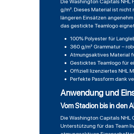
Die Washington Capitals NHL 
g/m². Dieses Material ist nich
längeren Einsätzen angenehm tra
das gestickte Teamlogo eignet 
100% Polyester für Langleb
360 g/m² Grammatur – robu
Atmungsaktives Material f
Gesticktes Teamlogo für e
Offiziell lizenziertes NHL
Perfekte Passform dank v
Anwendung und Eins
Vom Stadion bis in den A
Die Washington Capitals NHL Ca
Unterstützung für das Team li
atmungsaktiven Eigenschaften e