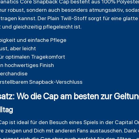
Fanatics Core Snapback Cap besteht aus 100% Polyeste
t nur robust, sondern auch besonders atmungsaktiv, soda
gen kannst. Der Plain Twill-Stoff sorgt für eine glatte 
und gleichzeitig pflegeleicht ist.
igkeit und einfache Pflege
st, aber leicht
ür optimalen Tragekomfort
in hochwertiges Finish
 Merchandise
erstellbarem Snapback-Verschluss
atz: Wo die Cap am besten zur Geltu
lltag
p ist ideal für den Besuch eines Spiels in der Capital 
ve zeigen und Dich mit anderen Fans austauschen. Dank 
ignet sich die Cap aber auch perfekt für den Alltag – o