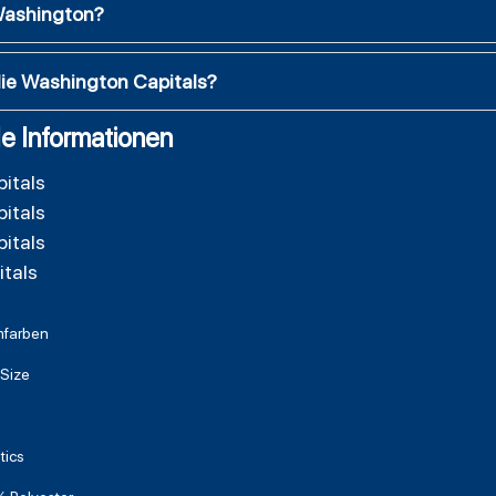
Washington?
 die Washington Capitals?
e Informationen
itals
itals
itals
tals
farben
Size
tics