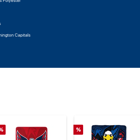
 Polyester
s
ington Capitals
%
%