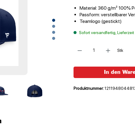
Material: 360 g/m² 100% Pol
Passform: verstellbarer Ve
Teamlogo (gestickt)
Sofort versandfertig, Lieferzei
Anzahl
Stk
In den War
Produktnummer:
121194804481
n