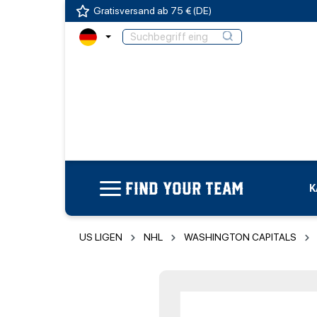
Gratisversand ab 75 € (DE)
FIND YOUR TEAM
K
US LIGEN
NHL
WASHINGTON CAPITALS