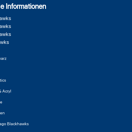
e Informationen
hawks
hawks
hawks
awks
arz
tics
 Acryl
ze
zen
ago Blackhawks