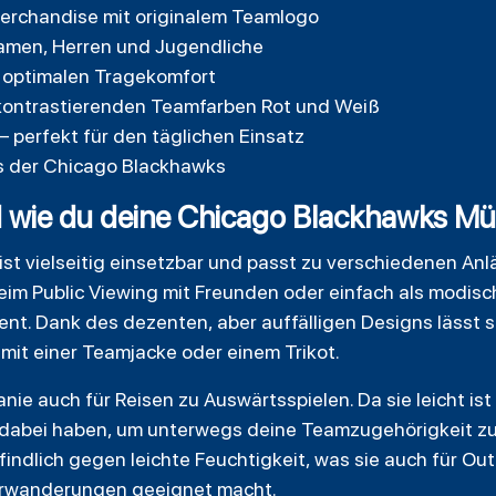
 Merchandise mit originalem Teamlogo
Damen, Herren und Jugendliche
r optimalen Tragekomfort
kontrastierenden Teamfarben Rot und Weiß
– perfekt für den täglichen Einsatz
ns der Chicago Blackhawks
ie du deine Chicago Blackhawks Mütz
st vielseitig einsetzbar und passt zu verschiedenen An
eim Public Viewing mit Freunden oder einfach als modisch
nt. Dank des dezenten, aber auffälligen Designs lässt s
 mit einer Teamjacke oder einem Trikot.
anie auch für Reisen zu Auswärtsspielen. Da sie leicht is
 dabei haben, um unterwegs deine Teamzugehörigkeit zu 
findlich gegen leichte Feuchtigkeit, was sie auch für Ou
erwanderungen geeignet macht.