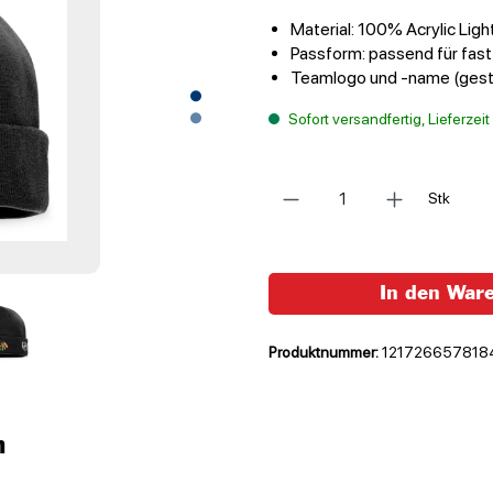
Material: 100% Acrylic Ligh
Passform: passend für fas
Teamlogo und -name (gest
Sofort versandfertig, Lieferzei
Anzahl
Stk
In den War
Produktnummer:
121726657818
n