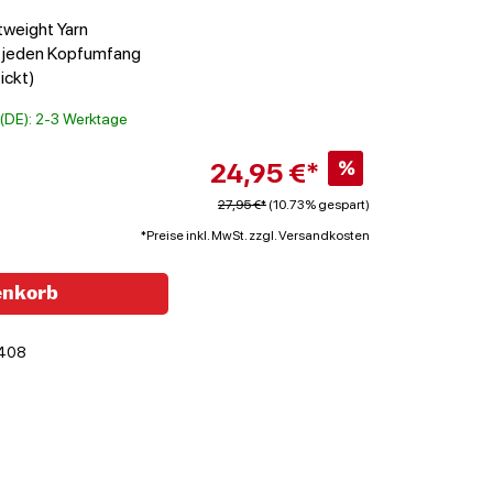
tweight Yarn
t jeden Kopfumfang
ickt)
t (DE): 2-3 Werktage
24,95 €*
%
27,95 €*
(10.73% gespart)
*Preise inkl. MwSt. zzgl. Versandkosten
enkorb
408