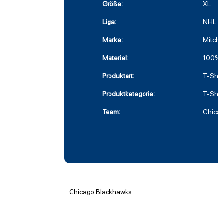
Größe:
XL
Liga:
NHL
Marke:
Mitc
Material:
100%
Produktart:
T-Shi
Produktkategorie:
T-Shi
Team:
Chic
Chicago Blackhawks