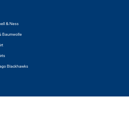
hell & Ness
 Baumwolle
rt
rts
ago Blackhawks