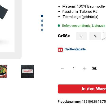
Material: 100% Baumwolle
Passform: Tailored Fit
Team Logo (gedruckt)
Sofort versandfertig, Lieferzei
Größe
S
M
Größentabelle
Anzahl
Stk
In den War
Produktnummer:
139196294875