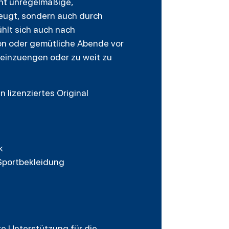
cht unregelmäßige,
rzeugt, sondern auch durch
ühlt sich auch nach
on oder gemütliche Abende vor
e einzuengen oder zu weit zu
 lizenziertes Original
k
 Sportbekleidung
hre Unterstützung für die