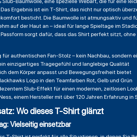
 Slub-Baumwolle, eine spezielle Webart, die für eine lei
 Das Ergebnis ist ein T-Shirt, das nicht nur optisch übe
komfort besticht. Die Baumwolle ist atmungsaktiv und f
 auf der Haut an – ideal für lange Spieltage im Stadi
t Passform sorgt dafür, dass das Shirt perfekt sitzt, ohn
g für authentischen Fan-Stolz – kein Nachbau, sondern ein
in einzigartiges Tragegefühl und langlebige Qualität
 sich dem Körper anpasst und Bewegungsfreiheit bietet
lackhawks Logo in den Teamfarben Rot, Gelb und Grün
ezentem Slub-Effekt für einen modernen, zeitlosen Loo
 Ness, einem Hersteller mit über 120 Jahren Erfahrung in
tz: Wo dieses T-Shirt glänzt
g: Vielseitig einsetzbar
T-Shirt ist perfekt für alle Situationen, in denen Sie I