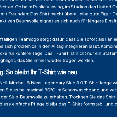
hten. Ob beim Public Viewing, im Stadion des United Ce
 mit Freunden: Das Shirt macht überall eine gute Figur. 
ktiven Baumwolle eignet es sich auch für längere Einsä
älligen Teamlogo sorgt dafür, dass Sie sofort als Fan er
es sich problemlos in den Alltag integrieren lässt. Kombin
cke für kühlere Tage. Das T-Shirt ist nicht nur ein State
ghlight, das Sie immer wieder tragen werden.
g: So bleibt Ihr T-Shirt wie neu
 NHL
Mitchell
& Ness
Legendary
Slub 3.0 T-Shirt lange w
n Sie es bei maximal 30°C im Schonwaschgang und verz
 der Slub-Baumwolle zu erhalten. Trocknen Sie das Shirt
diese einfache Pflege bleibt das T-Shirt formstabil und 