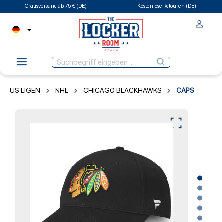
Gratisversand ab 75 € (DE)
Kostenlose Retouren (DE)
US LIGEN
NHL
CHICAGO BLACKHAWKS
CAPS