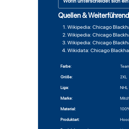
Worin unterscheidet sich ei
Quellen & Weiterführend
Wikipedia: Chicago Black
Wikipedia: Chicago Black
Wikipedia: Chicago Black
Wikidata: Chicago Blackh
Farbe:
Team
Größe:
2XL
Liga:
NHL
Marke:
Mitc
Material:
100%
Produktart:
Hood