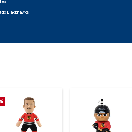
ies
ago Blackhawks
%