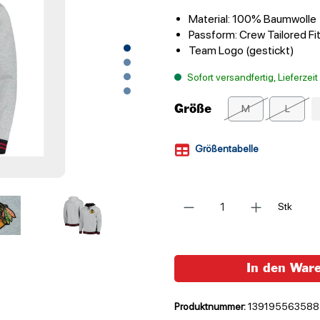
Material: 100% Baumwolle
Passform: Crew Tailored Fi
Team Logo (gestickt)
Sofort versandfertig, Lieferzei
Größe
M
L
Größentabelle
Anzahl
Stk
In den War
Produktnummer:
139195563588