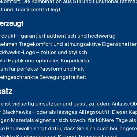
omfort. Die Kombination aus Stil und Funktionalität ma
ät und Teamidentität legt.
erzeugt
-Produkt – garantiert authentisch und hochwertig
nehmen Tragekomfort und atmungsaktive Eigenschafte
ckhawks-Logo – zeitlos und stylisch
che Haptik und optimales Körperklima
um für perfekte Passform und Halt
neingeschränkte Bewegungsfreiheit
atz
ist vielseitig einsetzbar und passt zu jedem Anlass. Ob 
 Blackhawks – oder als lässiges Alltagsoutfit: Dieser Ka
gen Materials eignet er sich sowohl für kühlere Tage al
ve Baumwolle sorgt dafür, dass Sie sich auch bei länge
erfekte Kombination aus Stil und Teamgeist sorgt.