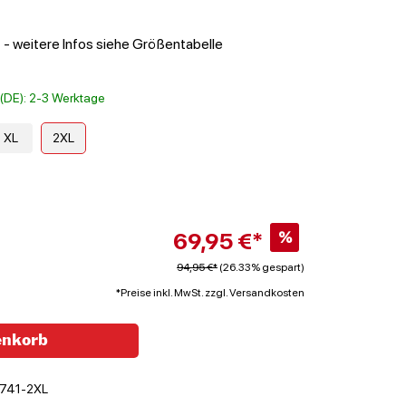
t - weitere Infos siehe Größentabelle
t (DE): 2-3 Werktage
XL
2XL
69,95 €*
%
94,95 €*
(26.33% gespart)
*Preise inkl. MwSt. zzgl. Versandkosten
enkorb
741-2XL