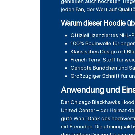
genießen auch höchsten Tragek
jeden Fan, der Wert auf Qualit
Warum dieser Hoodie üb
Offiziell lizenziertes NHL
100% Baumwolle für ange
Klassisches Design mit Bla
French Terry-Stoff für wei
Gerippte Bündchen und Sa
Großzügiger Schnitt für u
Anwendung und Eins
Der Chicago Blackhawks Hoodie 
United Center – der Heimat der
gute Wahl. Dank des hochwerti
mit Freunden. Die atmungsakti
das zeitlose Design für eine p