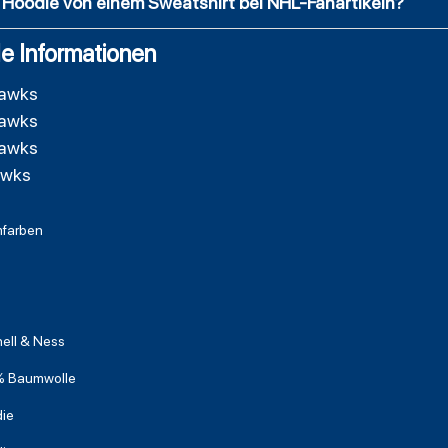
n Hoodie von einem Sweatshirt bei NHL-Fanartikeln?
e Informationen
hawks
hawks
hawks
awks
farben
hell & Ness
 Baumwolle
ie