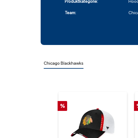
Produktkategorie:
Hood
Team:
Chic
Chicago Blackhawks
%