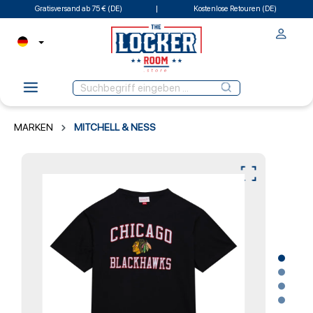
Gratisversand ab 75 € (DE)
Kostenlose Retouren (DE)
MARKEN
MITCHELL & NESS