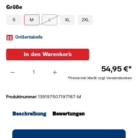
Größe
S
M
L
XL
2XL
Größentabelle
In den Warenkorb
Anzahl
54,95 €*
*Preise inkl. MwSt. zzgl. Versandkosten
Produktnummer:
139197507197187-M
Beschreibung
Bewertungen