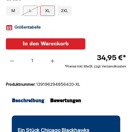
M
L
XL
2XL
Größentabelle
In den Warenkorb
Anzahl
34,95 €*
*Preise inkl. MwSt. zzgl. Versandkosten
Produktnummer:
139196294856420-XL
Beschreibung
Bewertungen
Ein Stück Chicago Blackhawks