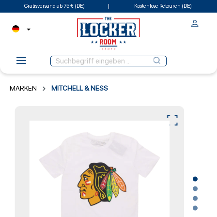
Gratisversand ab 75 € (DE)
Kostenlose Retouren (DE)
MARKEN
MITCHELL & NESS