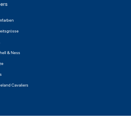
iers
mfarben
eitsgrösse
A
hell & Ness
ze
s
eland Cavaliers