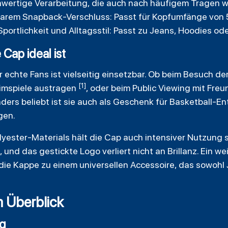
hwertige Verarbeitung, die auch nach häufigem Tragen w
lbarem Snapback-Verschluss: Passt für Kopfumfänge von 
portlichkeit und Alltagsstil: Passt zu Jeans, Hoodies o
Cap ideal ist
echte Fans ist vielseitig einsetzbar. Ob beim Besuch de
[1]
eimspiele austragen
, oder beim Public Viewing mit Fre
ers beliebt ist sie auch als Geschenk für Basketball-En
gen.
yester-Materials hält die Cap auch intensiver Nutzung s
nd das gestickte Logo verliert nicht an Brillanz. Ein we
die Kappe zu einem universellen Accessoire, das sowohl
m Überblick
ng