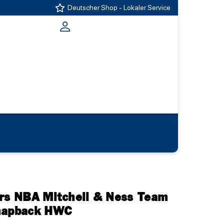
Deutscher Shop - Lokaler Service
ers NBA Mitchell & Ness Team
Snapback HWC