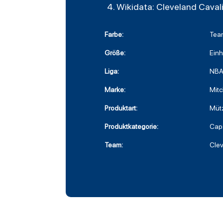
Wikidata: Cleveland Caval
Farbe:
Tea
Größe:
Einh
Liga:
NB
Marke:
Mitc
Produktart:
Müt
Produktkategorie:
Cap
Team:
Clev