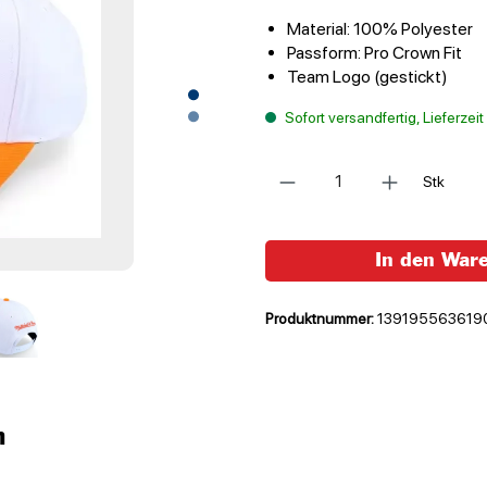
Material: 100% Polyester
Passform: Pro Crown Fit
Team Logo (gestickt)
Sofort versandfertig, Lieferzei
Anzahl
Stk
In den War
Produktnummer:
139195563619
n