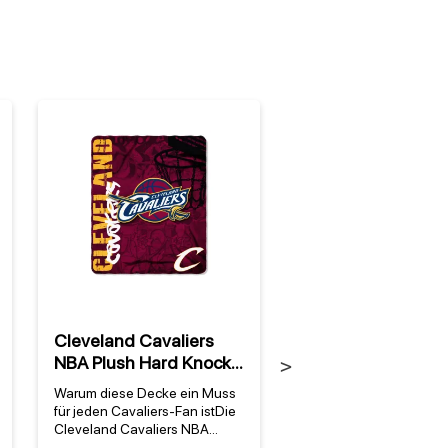
%
Cleveland Cavaliers
Cleveland Cavalie
NBA Plush Hard Knocks
NBA Super Plush 
Next
Decke
Decke
Warum diese Decke ein Muss
Warum diese Decke je
für jeden Cavaliers-Fan istDie
Fan-Herz höher schlage
Cleveland Cavaliers NBA
Die Cleveland Cavalier
Plush Hard Knocks Decke
Super Plush Redux De