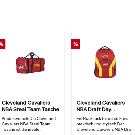
%
%
Cleveland Cavaliers
Cleveland Cavaliers
NBA Steal Team Tasche
NBA Draft Day
Rucksack
ProduktvorteileDie Cleveland
Ein Rucksack für echte Fans –
Cavaliers NBA Steal Team
praktisch und stylisch Der
Tasche ist die ideale
Cleveland Cavaliers NBA Draft
Begleitung für jeden Fan der
Day Rucksack von Northwest