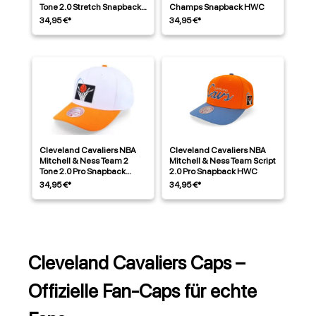
Tone 2.0 Stretch Snapback
Champs Snapback HWC
HWC
34,95 €*
34,95 €*
Cleveland Cavaliers NBA
Cleveland Cavaliers NBA
Mitchell & Ness Team 2
Mitchell & Ness Team Script
Tone 2.0 Pro Snapback
2.0 Pro Snapback HWC
HWC
34,95 €*
34,95 €*
Cleveland Cavaliers Caps –
Offizielle Fan-Caps für echte