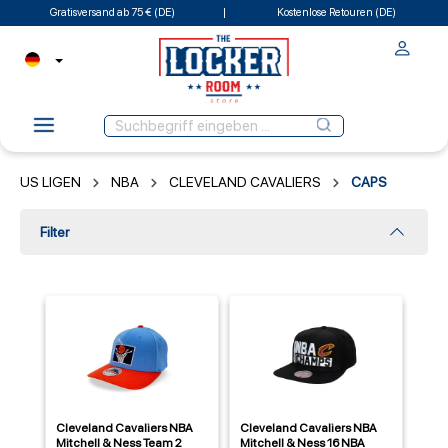
Gratisversand ab 75 € (DE)
Kostenlose Retouren (DE)
US LIGEN
NBA
CLEVELAND CAVALIERS
CAPS
Filter
Cleveland Cavaliers NBA
Cleveland Cavaliers NBA
Mitchell & Ness Team 2
Mitchell & Ness 16 NBA