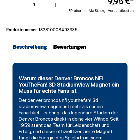
9,95 €*
*Preise inkl. MwSt. zzgl. Versandkosten
Produktnummer:
132810008493335
Beschreibung
Bewertungen
Warum dieser Denver Broncos NFL
YouTheFan! 3D StadiumView Magnet ein
Muss für echte Fans ist
Der
denver broncos
nfl
youthefan
! 3d
stadiumview magnet ist mehr als nur ein
Fanartikel – er bringt das legendäre Stadion der
Denver Broncos direkt in deine vier Wände. Seit
1959 steht das Team für Leidenschaft und
Erfolg, und dieser offiziell lizenzierte Magnet
fängt die Energie des Spielorts in einem