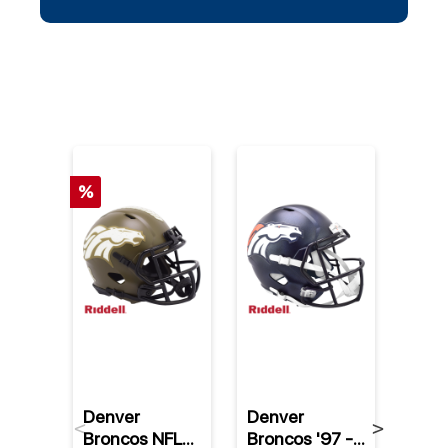
%
Denver
Denver
Den
Previous
Next
Broncos NFL
Broncos '97 -
Bron