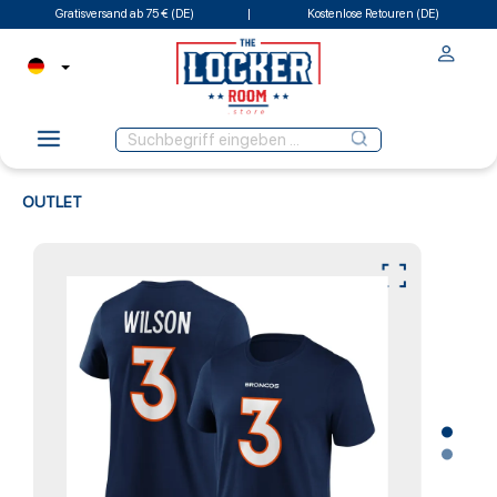
Gratisversand ab 75 € (DE)
Kostenlose Retouren (DE)
OUTLET