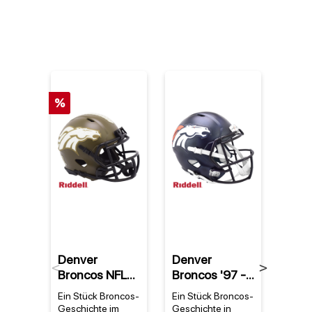
%
Denver
Denver
Den
Previous
Next
Broncos NFL
Broncos '97 -
Bron
Riddell 2022
'23 NFL Riddell
Cam
Ein Stück Broncos-
Ein Stück Broncos-
Produk
Salute to
Replica Speed
Flee
Geschichte im
Geschichte in
Denve