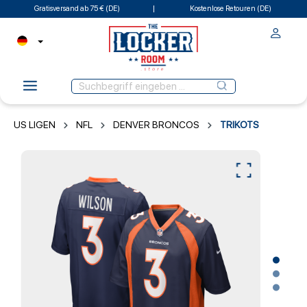
Gratisversand ab 75 € (DE)
Kostenlose Retouren (DE)
US LIGEN
NFL
DENVER BRONCOS
TRIKOTS