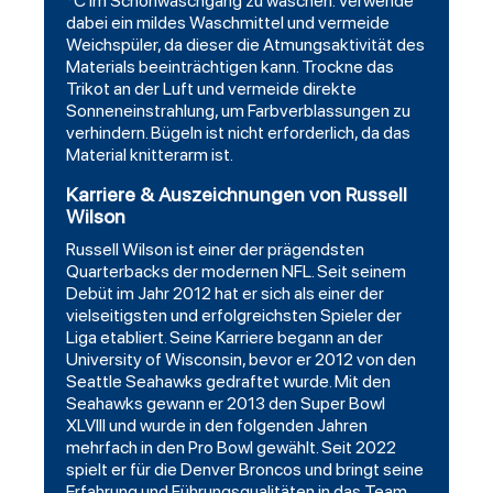
°C im Schonwaschgang zu waschen. Verwende
dabei ein mildes Waschmittel und vermeide
Weichspüler, da dieser die Atmungsaktivität des
Materials beeinträchtigen kann. Trockne das
Trikot an der Luft und vermeide direkte
Sonneneinstrahlung, um Farbverblassungen zu
verhindern. Bügeln ist nicht erforderlich, da das
Material knitterarm ist.
Karriere & Auszeichnungen von Russell
Wilson
Russell Wilson ist einer der prägendsten
Quarterbacks der modernen NFL. Seit seinem
Debüt im Jahr 2012 hat er sich als einer der
vielseitigsten und erfolgreichsten Spieler der
Liga etabliert. Seine Karriere begann an der
University of Wisconsin, bevor er 2012 von den
Seattle Seahawks gedraftet wurde. Mit den
Seahawks gewann er 2013 den Super Bowl
XLVIII und wurde in den folgenden Jahren
mehrfach in den Pro Bowl gewählt. Seit 2022
spielt er für die Denver Broncos und bringt seine
Erfahrung und Führungsqualitäten in das Team