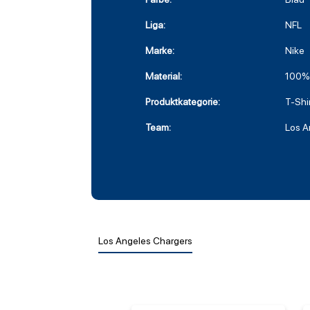
Liga:
NFL
Marke:
Nike
Material:
100%
Produktkategorie:
T-Shi
Team:
Los A
Los Angeles Chargers