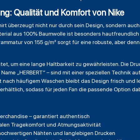
ung: Qualität und Komfort von Nike
irt überzeugt nicht nur durch sein Design, sondern auc
erial aus 100% Baumwolle ist besonders hautfreundlich 
ammatur von 155 g/m² sorgt für eine robuste, aber denno
itet, um eine lange Haltbarkeit zu gewährleisten. Die Dru
Name „HERBERT“ – sind mit einer speziellen Technik auf
st nach häufigem Waschen bleibt das Design frisch und l
erhältlich, sodass für jeden Fan die passende Option dabe
-Merchandise – garantiert authentisch
alen Tragekomfort und Atmungsaktivität
 hochwertigen Nähten und langlebigen Drucken