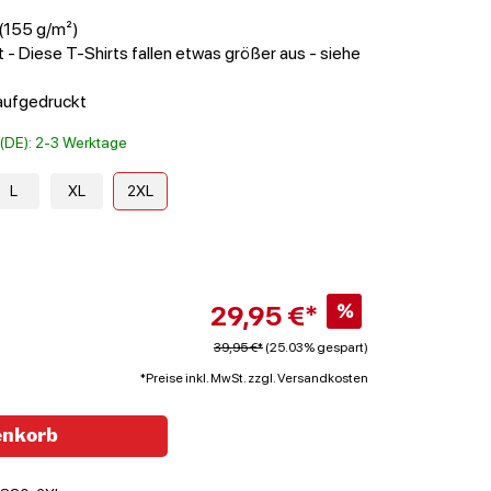
(155 g/m²)
 - Diese T-Shirts fallen etwas größer aus - siehe
aufgedruckt
t (DE): 2-3 Werktage
L
XL
2XL
29,95 €*
%
39,95 €*
(25.03% gespart)
*Preise inkl. MwSt. zzgl. Versandkosten
enkorb