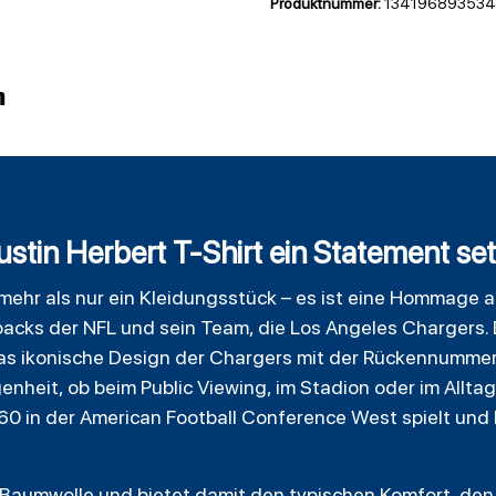
Produktnummer:
134196893534
n
tin Herbert T-Shirt ein Statement set
ist mehr als nur ein Kleidungsstück – es ist eine Hommage 
acks der NFL und sein Team, die
Los Angeles Chargers
.
 das ikonische Design der Chargers mit der Rückennumm
genheit, ob beim Public Viewing, im Stadion oder im Allta
960 in der American
Football
Conference West spielt und 
Baumwolle und bietet damit den typischen Komfort, den