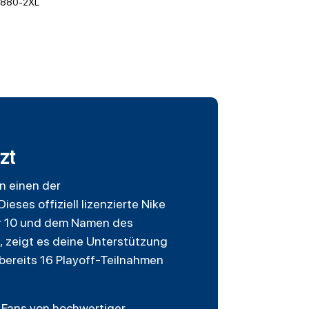
880-2XL
zt
an einen der
 Dieses offiziell lizenzierte Nike
er 10 und dem Namen des
g, zeigt es deine Unterstützung
bereits 16 Playoff-Teilnahmen
 Fans von hochwertiger