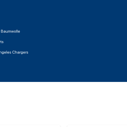
 Baumwolle
rts
ngeles Chargers