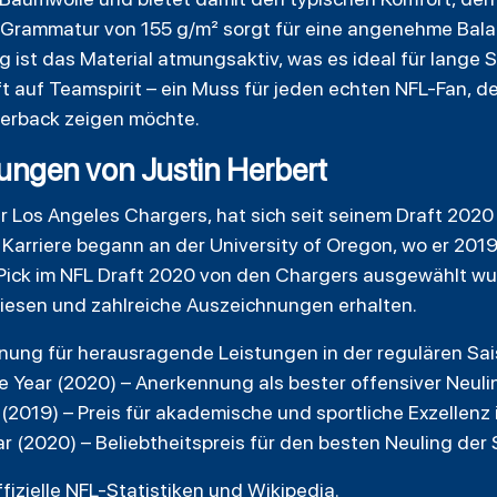
 Grammatur von 155 g/m² sorgt für eine angenehme Bala
ig ist das Material atmungsaktiv, was es ideal für lange 
fft auf Teamspirit – ein Muss für jeden echten NFL-Fan, d
terback zeigen möchte.
ungen von Justin Herbert
r Los Angeles Chargers, hat sich seit seinem Draft 2020 
ne Karriere begann an der University of Oregon, wo er 20
 Pick im NFL Draft 2020 von den Chargers ausgewählt w
iesen und zahlreiche Auszeichnungen erhalten.
hnung für herausragende Leistungen in der regulären Sa
e Year (2020) – Anerkennung als bester offensiver Neuli
 (2019) – Preis für akademische und sportliche Exzellenz 
ar (2020) – Beliebtheitspreis für den besten Neuling der
ffizielle NFL-Statistiken und Wikipedia.