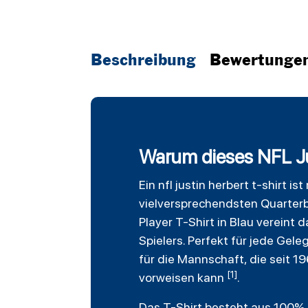
Beschreibung
Bewertunge
Warum dieses NFL Jus
Ein nfl justin herbert t-shirt 
vielversprechendsten Quarterb
Player
T-Shirt in Blau vereint
Spielers. Perfekt für jede Gele
für die Mannschaft, die seit 1
[1]
vorweisen kann
.
Das T-Shirt besteht aus 100% 