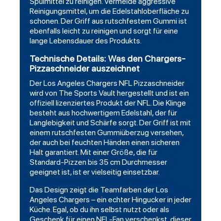
Spülmittel zu reinigen. Vermeide aggressive
Reinigungsmittel, um die Edelstahloberfläche zu
schonen. Der Griff aus rutschfestem Gummi ist
ebenfalls leicht zu reinigen und sorgt für eine
lange Lebensdauer des Produkts.
Technische Details: Was den Chargers-
Pizzaschneider auszeichnet
Der Los Angeles Chargers NFL Pizzaschneider
wird von The Sports Vault hergestellt und ist ein
offiziell lizenziertes Produkt der NFL. Die Klinge
besteht aus hochwertigem Edelstahl, der für
Langlebigkeit und Schärfe sorgt. Der Griff ist mit
einem rutschfesten Gummiüberzug versehen,
der auch bei feuchten Händen einen sicheren
Halt garantiert. Mit einer Größe, die für
Standard-Pizzen bis 35 cm Durchmesser
geeignet ist, ist er vielseitig einsetzbar.
Das Design zeigt die Teamfarben der Los
Angeles Chargers – ein echter Hingucker in jeder
Küche. Egal, ob du ihn selbst nutzt oder als
Geschenk für einen NFL-Fan verschenkst, dieser