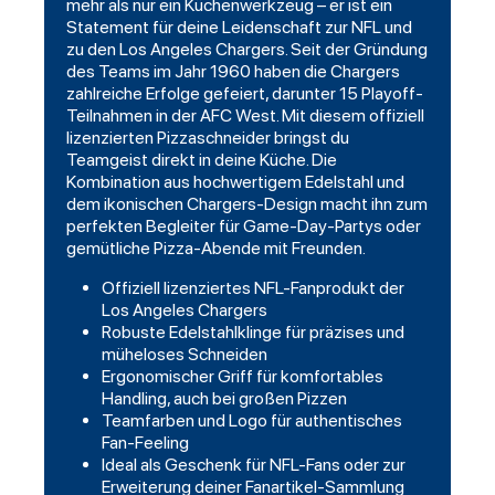
mehr als nur ein Küchenwerkzeug – er ist ein
Statement für deine Leidenschaft zur NFL und
zu den Los Angeles Chargers. Seit der Gründung
des Teams im Jahr 1960 haben die Chargers
zahlreiche Erfolge gefeiert, darunter 15 Playoff-
Teilnahmen in der AFC West. Mit diesem offiziell
lizenzierten Pizzaschneider bringst du
Teamgeist direkt in deine Küche. Die
Kombination aus hochwertigem Edelstahl und
dem ikonischen Chargers-Design macht ihn zum
perfekten Begleiter für Game-Day-Partys oder
gemütliche Pizza-Abende mit Freunden.
Offiziell lizenziertes NFL-Fanprodukt der
Los Angeles Chargers
Robuste Edelstahlklinge für präzises und
müheloses Schneiden
Ergonomischer Griff für komfortables
Handling, auch bei großen Pizzen
Teamfarben und Logo für authentisches
Fan-Feeling
Ideal als Geschenk für NFL-Fans oder zur
Erweiterung deiner Fanartikel-Sammlung