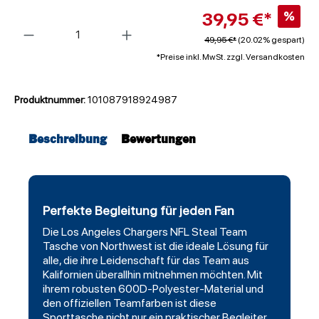
39,95 €*
%
Anzahl
49,95 €*
(20.02% gespart)
*Preise inkl. MwSt. zzgl. Versandkosten
Produktnummer:
101087918924987
Beschreibung
Bewertungen
Perfekte Begleitung für jeden Fan
Die
Los Angeles Chargers
NFL Steal Team
Tasche von
Northwest
ist die ideale Lösung für
alle, die ihre Leidenschaft für das Team aus
Kalifornien überallhin mitnehmen möchten. Mit
ihrem robusten 600D-Polyester-Material und
den offiziellen Teamfarben ist diese
Sporttasche nicht nur ein praktischer Begleiter,