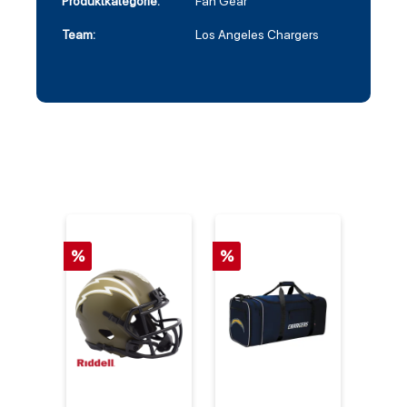
Produktkategorie:
Fan Gear
Team:
Los Angeles Chargers
%
%
%